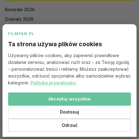
Komedie 2026
Dramaty 2026
Filmy akcji 2026
FILMFAN.PL
Horrory 2026
Ta strona używa plików cookies
Thrillery 2026
Używamy plików cookies, aby zapewnić prawidłowe
Sci-Fi 2026
działanie serwisu, analizować ruch oraz - za Twoją zgodą
Animacje 2026
- personalizować treści i reklamy. Możesz zaakceptować
wszystkie, odrzucić opcjonalne albo samodzielnie wybrać
Romantyczne 2026
kategorie.
Polityka prywatności
Akceptuj wszystkie
Portal:
Kontakt
|
Polityka Prywatności
|
Regulamin
|
Reklama
|
Ustawienia cookies
Dostosuj
© 2010–2026 FILMFAN.PL – Film. Nasza wspólna pasja.
Dane filmowe dostarczone przez
Odrzuć
Ta strona korzysta z TMDB i API TMDB, ale nie jest przez TMDB wspierana ani
zatwierdzona.