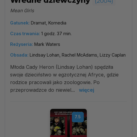
Wredne dziewczyny
(2004)
Mean Girls
Gatunek:
Dramat, Komedia
Czas trwania:
1 godz. 37 min.
Reżyseria:
Mark Waters
Obsada:
Lindsay Lohan, Rachel McAdams, Lizzy Caplan
Młoda Cady Heron (Lindsay Lohan) spędziła
swoje dzieciństwo w egzotycznej Afryce, gdzie
rodzice pracowali jako zoologowie. Po
przeprowadzce do niewiel...
więcej
7.5