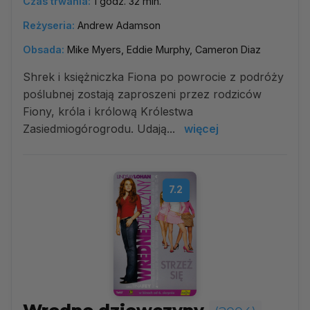
Czas trwania:
1 godz. 32 min.
Reżyseria:
Andrew Adamson
Obsada:
Mike Myers, Eddie Murphy, Cameron Diaz
Shrek i księżniczka Fiona po powrocie z podróży
poślubnej zostają zaproszeni przez rodziców
Fiony, króla i królową Królestwa
Zasiedmiogórogrodu. Udają...
więcej
7.2