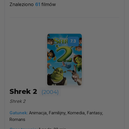
Znaleziono
61
filmów
2004
▼
Najpopularniejsze
7.3
Według ocen
Według daty
Alfabetycznie
Shrek 2
(2004)
Shrek 2
Gatunek:
Animacja, Familijny, Komedia, Fantasy,
Romans