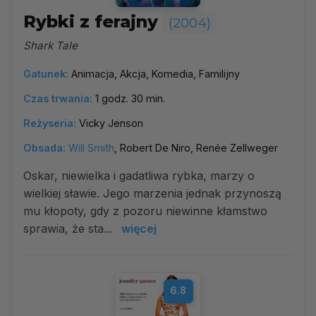
Rybki z ferajny
(2004)
Shark Tale
Gatunek:
Animacja, Akcja, Komedia, Familijny
Czas trwania:
1 godz. 30 min.
Reżyseria:
Vicky Jenson
Obsada:
Will Smith
, Robert De Niro, Renée Zellweger
Oskar, niewielka i gadatliwa rybka, marzy o
wielkiej sławie. Jego marzenia jednak przynoszą
mu kłopoty, gdy z pozoru niewinne kłamstwo
sprawia, że sta...
więcej
6.8