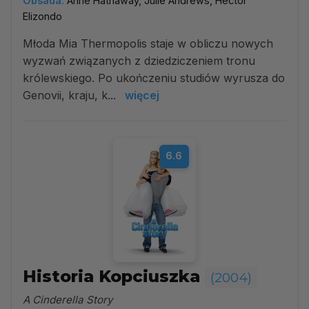
Obsada:
Anne Hathaway, Julie Andrews, Héctor
Elizondo
Młoda Mia Thermopolis staje w obliczu nowych
wyzwań związanych z dziedziczeniem tronu
królewskiego. Po ukończeniu studiów wyrusza do
Genovii, kraju, k...
więcej
6.6
Historia Kopciuszka
(2004)
A Cinderella Story