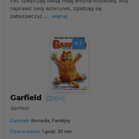
FBI, spieprzają swoją misję antynarkotykową. Aby
naprawić swój wizerunek, zgadzają się
zabezpieczyć ...
więcej
5.7
Garfield
(2004)
Garfield
Gatunek:
Komedia, Familijny
Czas trwania:
1 godz. 20 min.