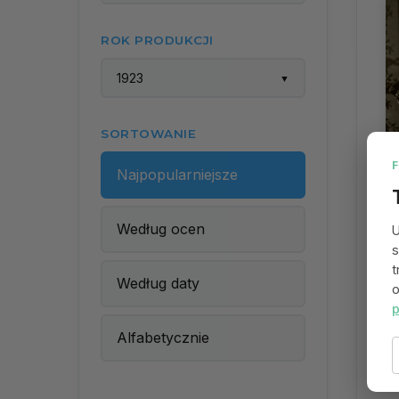
ROK PRODUKCJI
1923
▼
SORTOWANIE
Najpopularniejsze
Według ocen
U
s
t
Według daty
o
p
Alfabetycznie