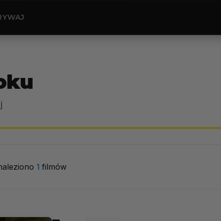
RYWAJ
oku
j
naleziono
1
filmów