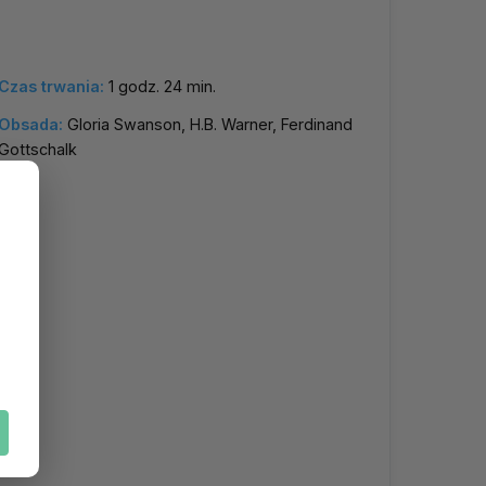
Czas trwania:
1 godz. 24 min.
Obsada:
Gloria Swanson, H.B. Warner, Ferdinand
Gottschalk