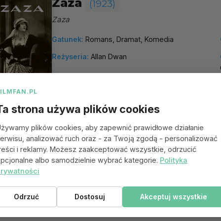
Zaza
(1923)
Zaza
Gatunek:
Romans, Dramat, Komedia
Reżyseria:
Allan Dwan
więcej
FILMFAN.PL
Ta strona używa plików cookies
żywamy plików cookies, aby zapewnić prawidłowe działanie
erwisu, analizować ruch oraz - za Twoją zgodą - personalizować
reści i reklamy. Możesz zaakceptować wszystkie, odrzucić
pcjonalne albo samodzielnie wybrać kategorie.
Polityka
rywatności
Odrzuć
Dostosuj
Akceptuj wszystkie