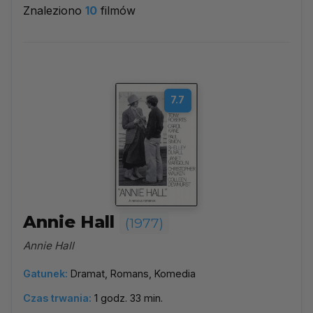
Znaleziono
10
filmów
1977
▼
Najpopularniejsze
7.7
Według ocen
Według daty
Alfabetycznie
Annie Hall
(1977)
Annie Hall
Gatunek:
Dramat, Romans, Komedia
Czas trwania:
1 godz. 33 min.