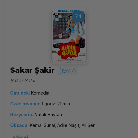
7.4
Sakar Şakir
(1977)
Sakar Şakir
Gatunek:
Komedia
Czas trwania:
1 godz. 21 min.
Reżyseria:
Natuk Baytan
Obsada:
Kemal Sunal, Adile Naşit, Ali Şen
więcej