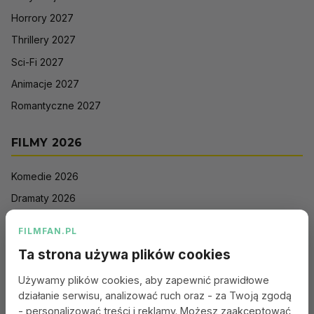
Horrory 2027
Thrillery 2027
Sci-Fi 2027
Animacje 2027
Romantyczne 2027
FILMY 2026
Komedie 2026
Dramaty 2026
Filmy akcji 2026
FILMFAN.PL
Horrory 2026
Ta strona używa plików cookies
Thrillery 2026
Używamy plików cookies, aby zapewnić prawidłowe
Sci-Fi 2026
działanie serwisu, analizować ruch oraz - za Twoją zgodą
Animacje 2026
- personalizować treści i reklamy. Możesz zaakceptować