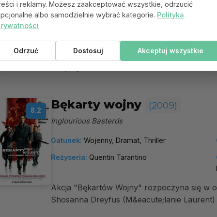
reści i reklamy. Możesz zaakceptować wszystkie, odrzucić
Reżyseria:
Christopher Nolan
pcjonalne albo samodzielnie wybrać kategorie.
Polityka
rywatności
Akcja toczy się osiem lat po wydarzeniach 
Odrzuć
Dostosuj
Akceptuj wszystkie
Przywódca terrorystów Bane (Tom Hardy) pr
więcej
Bękarty wojny
(2009)
8.2
Inglourious Basterds
Gatunek:
Wojenny, Dramat, Thriller
Reżyseria:
Quentin Tarantino
Akcja "Bękartów Wojny" rozpoczyna się w o
Shosanna Dreyfus (M&eacute;lanie Laurent) j