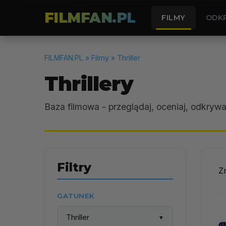
FILMFAN.PL
FILMY
ODK
FILMFAN.PL
» Filmy » Thriller
Thrillery
Baza filmowa - przeglądaj, oceniaj, odkrywa
Filtry
Z
GATUNEK
Thriller
▼