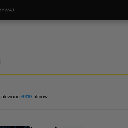
RYWAJ
j
naleziono
6319
filmów