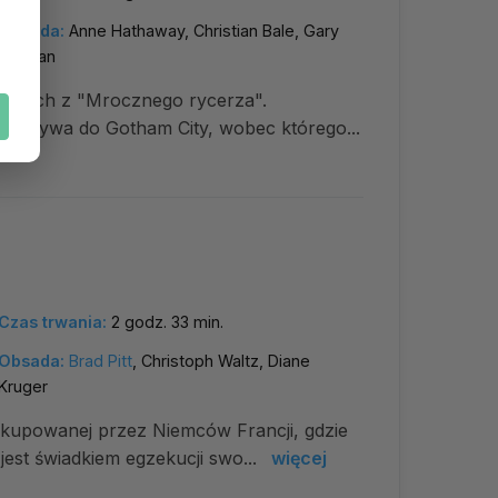
Obsada:
Anne Hathaway, Christian Bale, Gary
Oldman
znanych z "Mrocznego rycerza".
zybywa do Gotham City, wobec którego...
Czas trwania:
2 godz. 33 min.
Obsada:
Brad Pitt
, Christoph Waltz, Diane
Kruger
kupowanej przez Niemców Francji, gdzie
est świadkiem egzekucji swo...
więcej