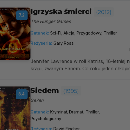
Igrzyska śmierci
(2012)
7.2
The Hunger Games
Gatunek:
Sci-Fi, Akcja, Przygodowy, Thriller
Reżyseria:
Gary Ross
Jennifer Lawrence w roli Katniss, 16-letniej 
kraju, zwanym Panem. Co roku jeden chłopie
Siedem
(1995)
8.4
Se7en
Gatunek:
Kryminał, Dramat, Thriller,
Psychologiczny
Reżyseria:
David Fincher