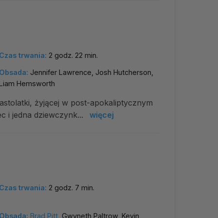
Czas trwania:
2 godz. 22 min.
Obsada:
Jennifer Lawrence, Josh Hutcherson,
Liam Hemsworth
nastolatki, żyjącej w post-apokaliptycznym
c i jedna dziewczynk...
więcej
Czas trwania:
2 godz. 7 min.
Obsada:
Brad Pitt
, Gwyneth Paltrow, Kevin