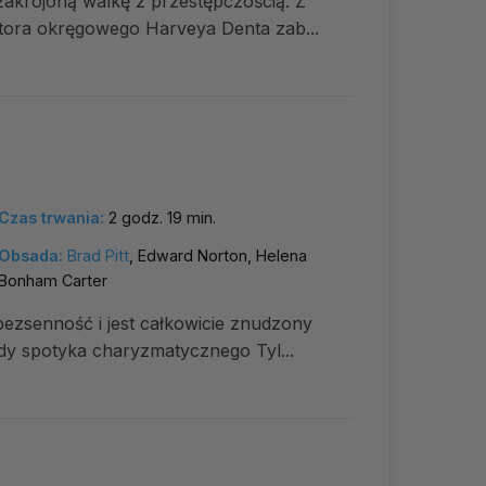
akrojoną walkę z przestępczością. Z
tora okręgowego Harveya Denta zab...
Czas trwania:
2 godz. 19 min.
Obsada:
Brad Pitt
, Edward Norton, Helena
Bonham Carter
bezsenność i jest całkowicie znudzony
y spotyka charyzmatycznego Tyl...