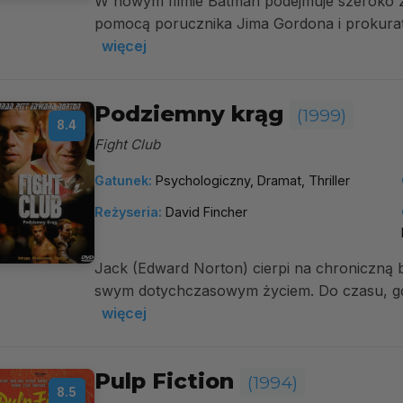
W nowym filmie Batman podejmuje szeroko z
pomocą porucznika Jima Gordona i prokura
więcej
Podziemny krąg
(1999)
8.4
Fight Club
Gatunek:
Psychologiczny, Dramat, Thriller
Reżyseria:
David Fincher
Jack (Edward Norton) cierpi na chroniczną 
swym dotychczasowym życiem. Do czasu, gd
więcej
Pulp Fiction
(1994)
8.5