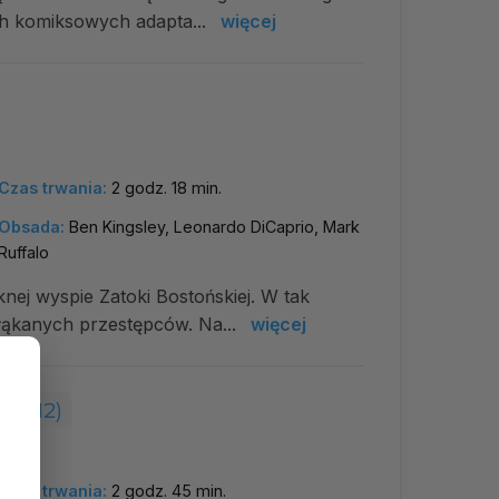
ch komiksowych adapta...
więcej
Czas trwania:
2 godz. 18 min.
Obsada:
Ben Kingsley, Leonardo DiCaprio, Mark
Ruffalo
nej wyspie Zatoki Bostońskiej. W tak
błąkanych przestępców. Na...
więcej
(2012)
Czas trwania:
2 godz. 45 min.