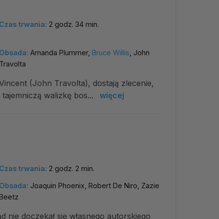
Czas trwania:
2 godz. 34 min.
Obsada:
Amanda Plummer,
Bruce Willis
, John
Travolta
Vincent (John Travolta), dostają zlecenie,
ajemniczą walizkę bos...
więcej
Czas trwania:
2 godz. 2 min.
Obsada:
Joaquin Phoenix, Robert De Niro, Zazie
Beetz
tąd nie doczekał się własnego autorskiego