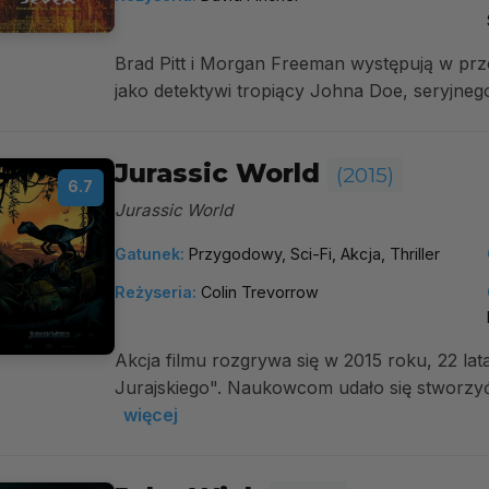
Brad Pitt i Morgan Freeman występują w prz
jako detektywi tropiący Johna Doe, seryjneg
Jurassic World
(2015)
6.7
Jurassic World
Gatunek:
Przygodowy, Sci-Fi, Akcja, Thriller
Reżyseria:
Colin Trevorrow
Akcja filmu rozgrywa się w 2015 roku, 22 l
Jurajskiego". Naukowcom udało się stworzyć
więcej