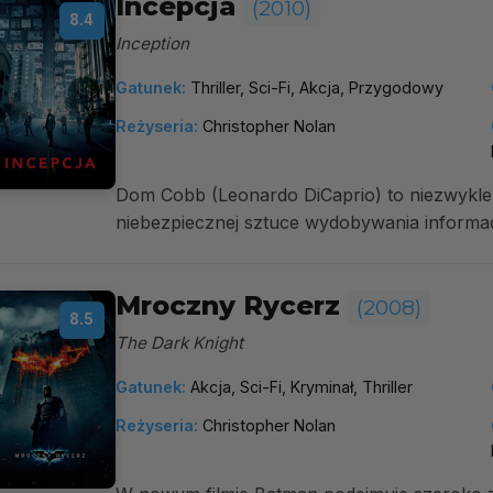
Incepcja
(2010)
8.4
Inception
Gatunek:
Thriller, Sci-Fi, Akcja, Przygodowy
Reżyseria:
Christopher Nolan
Dom Cobb (Leonardo DiCaprio) to niezwykle z
niebezpiecznej sztuce wydobywania informacj
Mroczny Rycerz
(2008)
8.5
The Dark Knight
Gatunek:
Akcja, Sci-Fi, Kryminał, Thriller
Reżyseria:
Christopher Nolan