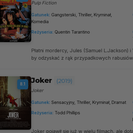
Pulp Fiction
Gatunek:
Gangsterski, Thriller, Kryminał,
Komedia
Reżyseria:
Quentin Tarantino
Płatni mordercy, Jules (Samuel L.Jackson) i 
by odzyskać z rąk przypadkowych rabusiów t
Joker
(2019)
8.1
Joker
Gatunek:
Sensacyjny, Thriller, Kryminał, Dramat
Reżyseria:
Todd Phillips
Joker pojawił się już w wielu filmach, ale do