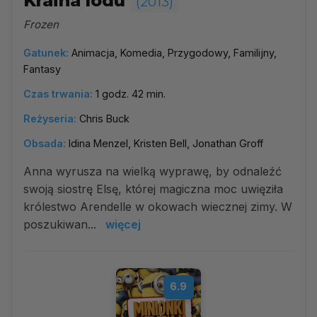
Kraina lodu
(2013)
Frozen
Gatunek:
Animacja, Komedia, Przygodowy, Familijny,
Fantasy
Czas trwania:
1 godz. 42 min.
Reżyseria:
Chris Buck
Obsada:
Idina Menzel, Kristen Bell, Jonathan Groff
Anna wyrusza na wielką wyprawę, by odnaleźć
swoją siostrę Elsę, której magiczna moc uwięziła
królestwo Arendelle w okowach wiecznej zimy. W
poszukiwan...
więcej
6.9