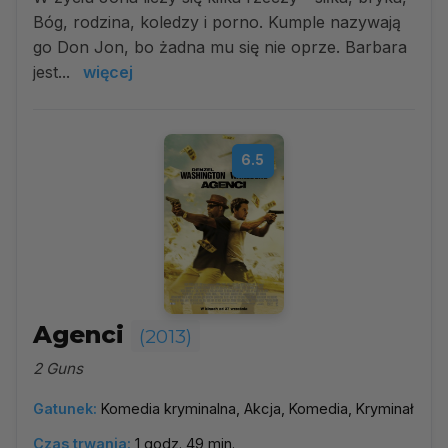
Bóg, rodzina, koledzy i porno. Kumple nazywają
go Don Jon, bo żadna mu się nie oprze. Barbara
jest...
więcej
6.5
Agenci
(2013)
2 Guns
Gatunek:
Komedia kryminalna, Akcja, Komedia, Kryminał
Czas trwania:
1 godz. 49 min.