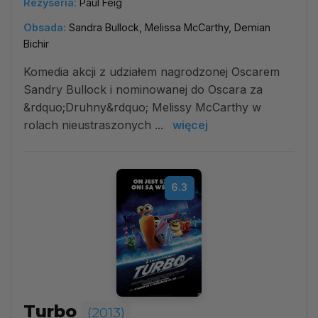
Reżyseria:
Paul Feig
Obsada:
Sandra Bullock, Melissa McCarthy, Demian
Bichir
Komedia akcji z udziałem nagrodzonej Oscarem
Sandry Bullock i nominowanej do Oscara za
&rdquo;Druhny&rdquo; Melissy McCarthy w
rolach nieustraszonych ...
więcej
6.3
Turbo
(2013)