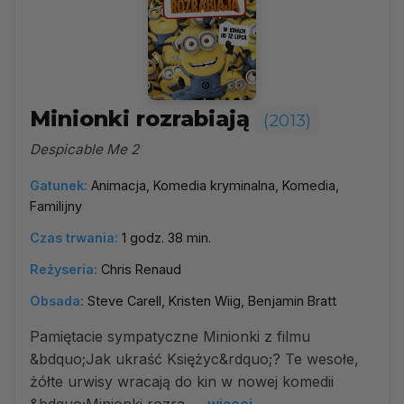
Minionki rozrabiają
(2013)
Despicable Me 2
Gatunek:
Animacja, Komedia kryminalna, Komedia,
Familijny
Czas trwania:
1 godz. 38 min.
Reżyseria:
Chris Renaud
Obsada:
Steve Carell, Kristen Wiig, Benjamin Bratt
Pamiętacie sympatyczne Minionki z filmu
&bdquo;Jak ukraść Księżyc&rdquo;? Te wesołe,
żółte urwisy wracają do kin w nowej komedii