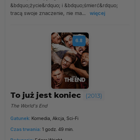
&bdquo;życie&rdquo; i &bdquo;śmierć&rdquo;
tracą swoje znaczenie, nie ma...
więcej
6.8
To już jest koniec
(2013)
The World's End
Gatunek:
Komedia, Akcja, Sci-Fi
Czas trwania:
1 godz. 49 min.