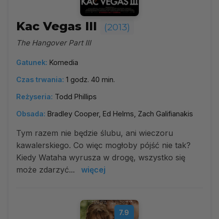
Kac Vegas III
(2013)
The Hangover Part III
Gatunek:
Komedia
Czas trwania:
1 godz. 40 min.
Reżyseria:
Todd Phillips
Obsada:
Bradley Cooper, Ed Helms, Zach Galifianakis
Tym razem nie będzie ślubu, ani wieczoru
kawalerskiego. Co więc mogłoby pójść nie tak?
Kiedy Wataha wyrusza w drogę, wszystko się
może zdarzyć...
więcej
7.9