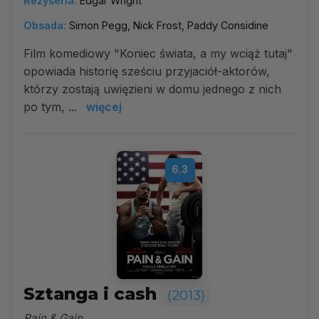
Reżyseria:
Edgar Wright
Obsada:
Simon Pegg, Nick Frost, Paddy Considine
Film komediowy "Koniec świata, a my wciąż tutaj"
opowiada historię sześciu przyjaciół-aktorów,
którzy zostają uwięzieni w domu jednego z nich
po tym, ...
więcej
6.3
Sztanga i cash
(2013)
Pain & Gain