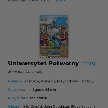
&bdquo;Minionki rozra...
więcej
7.0
Uniwersytet Potworny
(2013)
Monsters University
Gatunek:
Animacja, Komedia, Przygodowy, Familijny
Czas trwania:
1 godz. 44 min.
Reżyseria:
Dan Scanlon
Obsada:
Billy Crystal, John Goodman, Steve Buscemi