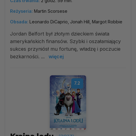
Czas trwania:
2 godz. 59 min.
Reżyseria:
Martin Scorsese
Obsada:
Leonardo DiCaprio, Jonah Hill, Margot Robbie
Jordan Belfort był złotym dzieckiem świata
amerykańskich finansów. Szybki i oszałamiający
sukces przyniósł mu fortunę, władzę i poczucie
bezkarności. ...
więcej
7.2