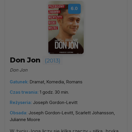
6.0
Don Jon
(2013)
Don Jon
Gatunek:
Dramat, Komedia, Romans
Czas trwania:
1 godz. 30 min.
Reżyseria:
Joseph Gordon-Levitt
Obsada:
Joseph Gordon-Levitt, Scarlett Johansson,
Julianne Moore
W życiu Jona liczy się kilka rzeczy - siłka, bryka,