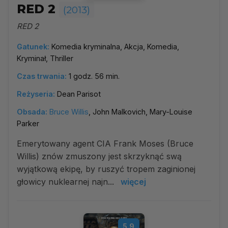
RED 2
(2013)
RED 2
Gatunek:
Komedia kryminalna, Akcja, Komedia,
Kryminał, Thriller
Czas trwania:
1 godz. 56 min.
Reżyseria:
Dean Parisot
Obsada:
Bruce Willis
, John Malkovich, Mary-Louise
Parker
Emerytowany agent CIA Frank Moses (Bruce
Willis) znów zmuszony jest skrzyknąć swą
wyjątkową ekipę, by ruszyć tropem zaginionej
głowicy nuklearnej najn...
więcej
5.9