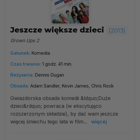
Jeszcze większe dzieci
(2013)
Grown Ups 2
Gatunek:
Komedia
Czas trwania:
1 godz. 41 min.
Reżyseria:
Dennis Dugan
Obsada:
Adam Sandler, Kevin James, Chris Rock
Gwiazdorska obsada komedii &ldquo;Duże
dzieci&rdquo; powraca (w ekscytująco
rozszerzonym składzie), by dać wam jeszcze
więcej śmiechu tego lata w film...
więcej