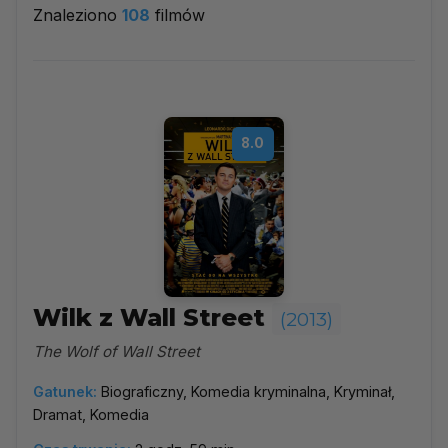
Znaleziono
108
filmów
2013
▼
Najpopularniejsze
8.0
Według ocen
Według daty
Alfabetycznie
Wilk z Wall Street
(2013)
The Wolf of Wall Street
Gatunek:
Biograficzny, Komedia kryminalna, Kryminał,
Dramat, Komedia