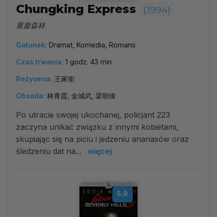
Chungking Express
(1994)
重慶森林
Gatunek:
Dramat, Komedia, Romans
Czas trwania:
1 godz. 43 min.
Reżyseria:
王家衛
Obsada:
林青霞, 金城武, 梁朝偉
Po utracie swojej ukochanej, policjant 223
zaczyna unikać związku z innymi kobietami,
skupiając się na piciu i jedzeniu ananasów oraz
śledzeniu dat na...
więcej
5.9