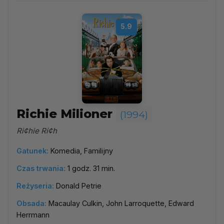
5.9
Richie Milioner
(1994)
Ri¢hie Ri¢h
Gatunek:
Komedia, Familijny
Czas trwania:
1 godz. 31 min.
Reżyseria:
Donald Petrie
Obsada:
Macaulay Culkin, John Larroquette, Edward
Herrmann