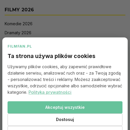
FILMY 2026
Komedie 2026
Dramaty 2026
Filmy akcji 2026
FILMFAN.PL
Horrory 2026
Ta strona używa plików cookies
Thrillery 2026
Używamy plików cookies, aby zapewnić prawidłowe
Sci-Fi 2026
działanie serwisu, analizować ruch oraz - za Twoją zgodą
Animacje 2026
- personalizować treści i reklamy. Możesz zaakceptować
wszystkie, odrzucić opcjonalne albo samodzielnie wybrać
Romantyczne 2026
kategorie.
Polityka prywatności
Akceptuj wszystkie
Portal:
Kontakt
|
Polityka Prywatności
|
Regulamin
|
Reklama
|
Ustawienia cookies
Dostosuj
© 2010–2026 FILMFAN.PL – Film. Nasza wspólna pasja.
Dane filmowe dostarczone przez