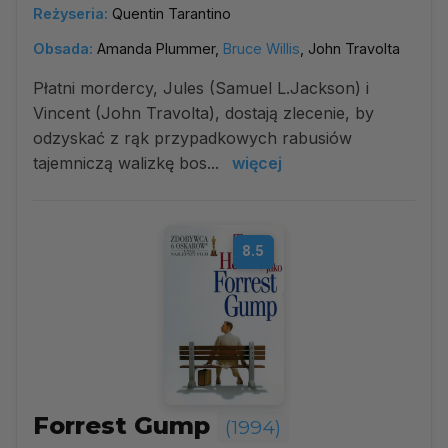
Reżyseria:
Quentin Tarantino
Obsada:
Amanda Plummer,
Bruce Willis
, John Travolta
Płatni mordercy, Jules (Samuel L.Jackson) i
Vincent (John Travolta), dostają zlecenie, by
odzyskać z rąk przypadkowych rabusiów
tajemniczą walizkę bos...
więcej
8.5
Forrest Gump
(1994)