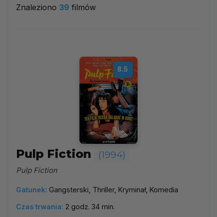
Znaleziono
39
filmów
1994
▼
Najpopularniejsze
8.5
Według ocen
Według daty
Alfabetycznie
Pulp Fiction
(1994)
Pulp Fiction
Gatunek:
Gangsterski, Thriller, Kryminał, Komedia
Czas trwania:
2 godz. 34 min.