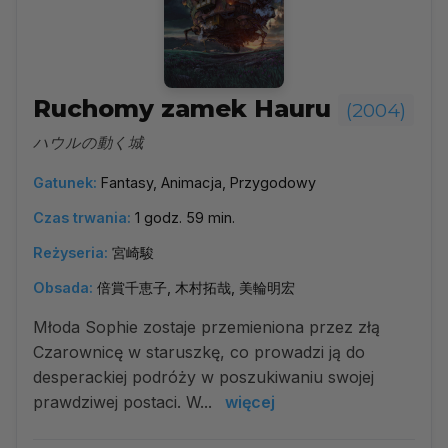
Ruchomy zamek Hauru
(2004)
ハウルの動く城
Gatunek:
Fantasy, Animacja, Przygodowy
Czas trwania:
1 godz. 59 min.
Reżyseria:
宮崎駿
Obsada:
倍賞千恵子, 木村拓哉, 美輪明宏
Młoda Sophie zostaje przemieniona przez złą
Czarownicę w staruszkę, co prowadzi ją do
desperackiej podróży w poszukiwaniu swojej
prawdziwej postaci. W...
więcej