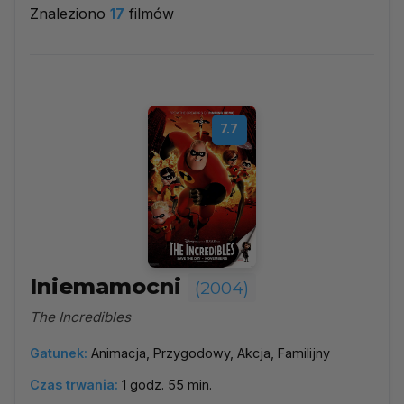
Znaleziono
17
filmów
2004
▼
Najpopularniejsze
7.7
Według ocen
Według daty
Alfabetycznie
Iniemamocni
(2004)
The Incredibles
Gatunek:
Animacja, Przygodowy, Akcja, Familijny
Czas trwania:
1 godz. 55 min.