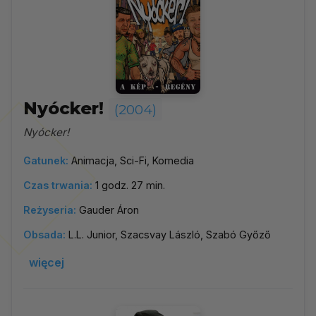
Nyócker!
(2004)
Nyócker!
Gatunek:
Animacja, Sci-Fi, Komedia
Czas trwania:
1 godz. 27 min.
Reżyseria:
Gauder Áron
Obsada:
L.L. Junior, Szacsvay László, Szabó Győző
więcej