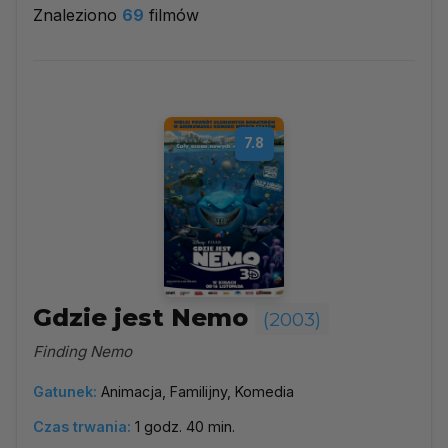
Znaleziono
69
filmów
2003
▼
Najpopularniejsze
7.8
Według ocen
Według daty
Alfabetycznie
Gdzie jest Nemo
(2003)
Finding Nemo
Gatunek:
Animacja, Familijny, Komedia
Czas trwania:
1 godz. 40 min.