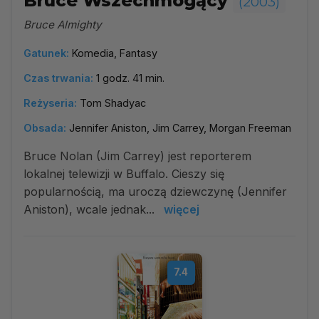
Bruce Wszechmogący
(2003)
Bruce Almighty
Gatunek:
Komedia, Fantasy
Czas trwania:
1 godz. 41 min.
Reżyseria:
Tom Shadyac
Obsada:
Jennifer Aniston, Jim Carrey, Morgan Freeman
Bruce Nolan (Jim Carrey) jest reporterem
lokalnej telewizji w Buffalo. Cieszy się
popularnością, ma uroczą dziewczynę (Jennifer
Aniston), wcale jednak...
więcej
7.4