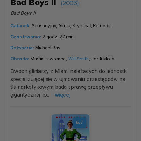
Bad Boys II
(2003)
Bad Boys II
Gatunek:
Sensacyjny, Akcja, Kryminał, Komedia
Czas trwania:
2 godz. 27 min.
Reżyseria:
Michael Bay
Obsada:
Martin Lawrence,
Will Smith
, Jordi Mollà
Dwóch gliniarzy z Miami należących do jednostki
specjalizującej się w ujmowaniu przestępców na
tle narkotykowym bada sprawę przepływu
gigantycznej ilo...
więcej
6.7