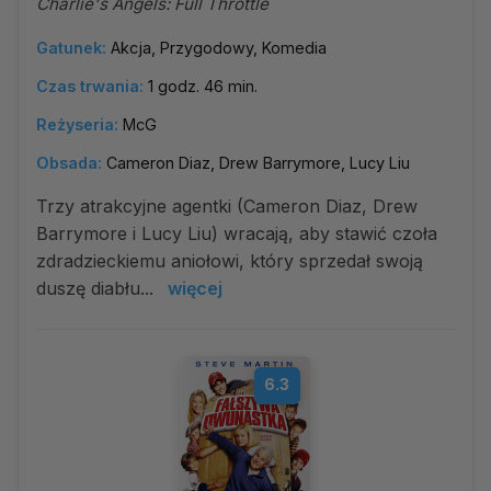
Charlie's Angels: Full Throttle
Gatunek:
Akcja, Przygodowy, Komedia
Czas trwania:
1 godz. 46 min.
Reżyseria:
McG
Obsada:
Cameron Diaz, Drew Barrymore, Lucy Liu
Trzy atrakcyjne agentki (Cameron Diaz, Drew
Barrymore i Lucy Liu) wracają, aby stawić czoła
zdradzieckiemu aniołowi, który sprzedał swoją
duszę diabłu...
więcej
6.3