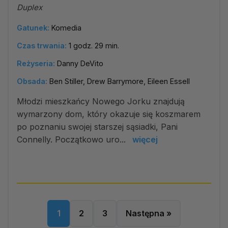
Duplex
Gatunek:
Komedia
Czas trwania:
1 godz. 29 min.
Reżyseria:
Danny DeVito
Obsada:
Ben Stiller, Drew Barrymore, Eileen Essell
Młodzi mieszkańcy Nowego Jorku znajdują
wymarzony dom, który okazuje się koszmarem
po poznaniu swojej starszej sąsiadki, Pani
Connelly. Początkowo uro...
więcej
1
2
3
Następna »