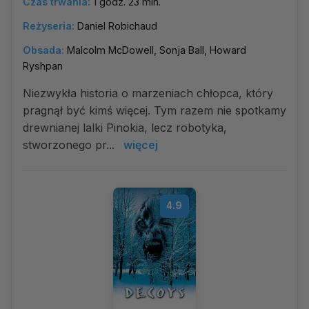
Czas trwania:
1 godz. 23 min.
Reżyseria:
Daniel Robichaud
Obsada:
Malcolm McDowell, Sonja Ball, Howard
Ryshpan
Niezwykła historia o marzeniach chłopca, który
pragnął być kimś więcej. Tym razem nie spotkamy
drewnianej lalki Pinokia, lecz robotyka,
stworzonego pr...
więcej
4.9