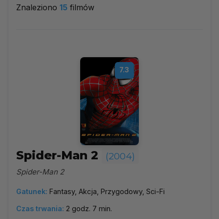
Znaleziono
15
filmów
2004
▼
Najpopularniejsze
7.3
Według ocen
Według daty
Alfabetycznie
Spider-Man 2
(2004)
Spider-Man 2
Gatunek:
Fantasy, Akcja, Przygodowy, Sci-Fi
Czas trwania:
2 godz. 7 min.