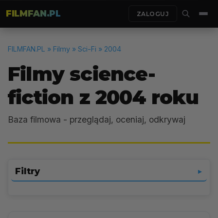
FILMFAN.PL
ZALOGUJ
FILMFAN.PL
» Filmy » Sci-Fi » 2004
Filmy science-
fiction z 2004 roku
Baza filmowa - przeglądaj, oceniaj, odkrywaj
Filtry
▼
Sci-Fi
▼