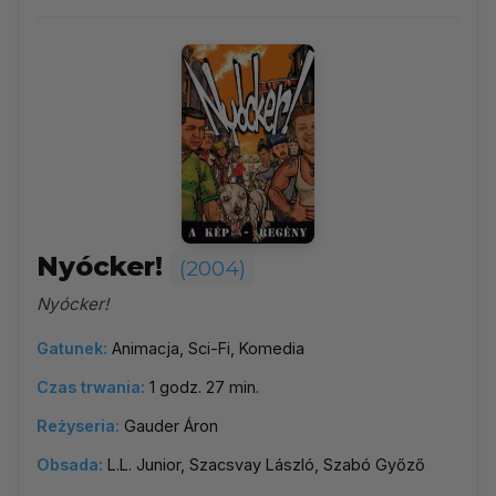
Nyócker!
(2004)
Nyócker!
Gatunek:
Animacja, Sci-Fi, Komedia
Czas trwania:
1 godz. 27 min.
Reżyseria:
Gauder Áron
Obsada:
L.L. Junior, Szacsvay László, Szabó Győző