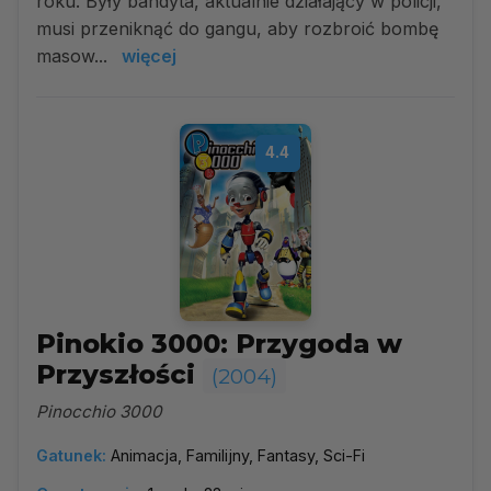
roku. Były bandyta, aktualnie działający w policji,
musi przeniknąć do gangu, aby rozbroić bombę
masow...
więcej
4.4
Pinokio 3000: Przygoda w
Przyszłości
(2004)
Pinocchio 3000
Gatunek:
Animacja, Familijny, Fantasy, Sci-Fi