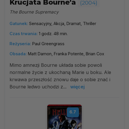
Krucjata Bourne'a
(2004)
The Bourne Supremacy
Gatunek:
Sensacyjny, Akcja, Dramat, Thriller
Czas trwania:
1 godz. 48 min.
Reżyseria:
Paul Greengrass
Obsada:
Matt Damon, Franka Potente, Brian Cox
Mimo amnezji Bourne układa sobie powoli
normalne życie z ukochaną Marie u boku. Ale
krwawa przeszłość znowu daje o sobie znać i
Bourne ledwo uchodzi z...
więcej
6.7