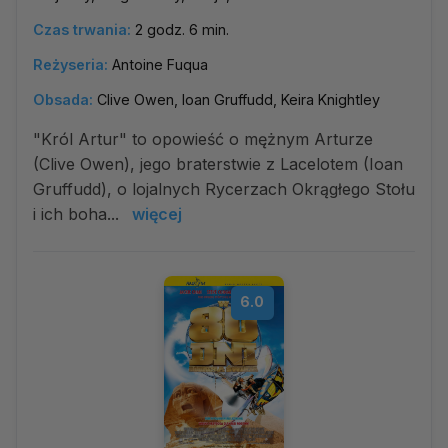
Czas trwania:
2 godz. 6 min.
Reżyseria:
Antoine Fuqua
Obsada:
Clive Owen, Ioan Gruffudd, Keira Knightley
"Król Artur" to opowieść o mężnym Arturze
(Clive Owen), jego braterstwie z Lacelotem (Ioan
Gruffudd), o lojalnych Rycerzach Okrągłego Stołu
i ich boha...
więcej
6.0