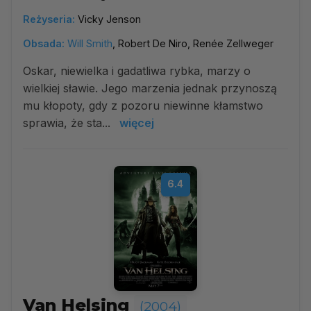
Reżyseria:
Vicky Jenson
Obsada:
Will Smith
, Robert De Niro, Renée Zellweger
Oskar, niewielka i gadatliwa rybka, marzy o
wielkiej sławie. Jego marzenia jednak przynoszą
mu kłopoty, gdy z pozoru niewinne kłamstwo
sprawia, że sta...
więcej
6.4
Van Helsing
(2004)