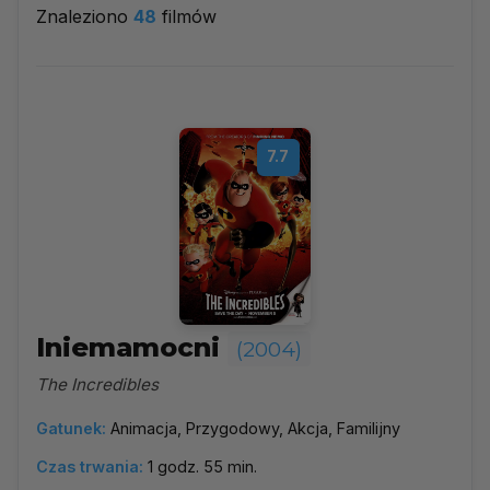
Znaleziono
48
filmów
2004
▼
Najpopularniejsze
7.7
Według ocen
Według daty
Alfabetycznie
Iniemamocni
(2004)
The Incredibles
Gatunek:
Animacja, Przygodowy, Akcja, Familijny
Czas trwania:
1 godz. 55 min.