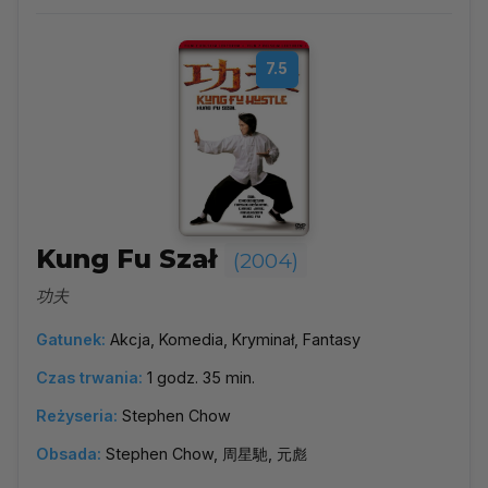
7.5
Kung Fu Szał
(2004)
功夫
Gatunek:
Akcja, Komedia, Kryminał, Fantasy
Czas trwania:
1 godz. 35 min.
Reżyseria:
Stephen Chow
Obsada:
Stephen Chow, 周星馳, 元彪