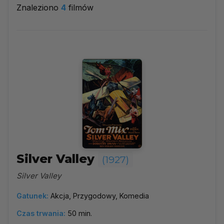
Znaleziono
4
filmów
1927
▼
Najpopularniejsze
Według ocen
Według daty
Alfabetycznie
Silver Valley
(1927)
Silver Valley
Gatunek:
Akcja, Przygodowy, Komedia
Czas trwania:
50 min.