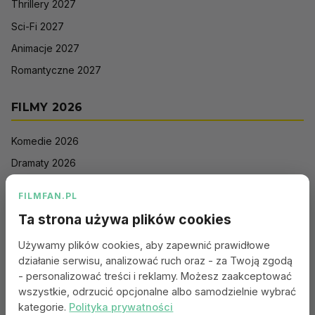
Thrillery 2027
Sci-Fi 2027
Animacje 2027
Romantyczne 2027
FILMY 2026
Komedie 2026
Dramaty 2026
Filmy akcji 2026
FILMFAN.PL
Horrory 2026
Ta strona używa plików cookies
Thrillery 2026
Używamy plików cookies, aby zapewnić prawidłowe
Sci-Fi 2026
działanie serwisu, analizować ruch oraz - za Twoją zgodą
Animacje 2026
- personalizować treści i reklamy. Możesz zaakceptować
wszystkie, odrzucić opcjonalne albo samodzielnie wybrać
Romantyczne 2026
kategorie.
Polityka prywatności