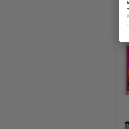
t
o
p