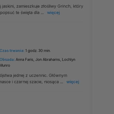
askini, zamieszkuje złośliwy Grinch, który
opsuć te święta dla ...
więcej
Czas trwania:
1 godz. 30 min.
Obsada:
Anna Faris, Jon Abrahams, Lochlyn
Munro
jstwa jednej z uczennic. Głównym
asce i czarnej szacie, niosąca ...
więcej