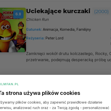
Uciekające kurczaki
(2000)
6.8
Chicken Run
Gatunek:
Animacja, Komedia, Familijny
Reżyseria:
Peter Lord
Zamknięci wokół drutu kolczastego, Rocky, 
przetrwanie, podejmują desperacką próbę uci
Bracie, gdzie jesteś?
(2000)
7.3
FILMFAN.PL
O Brother, Where Art Thou?
Ta strona używa plików cookies
Gatunek:
Komedia, Kryminał, Muzyczny,
żywamy plików cookies, aby zapewnić prawidłowe działanie
Przygodowy
erwisu, analizować ruch oraz - za Twoją zgodą - personalizować