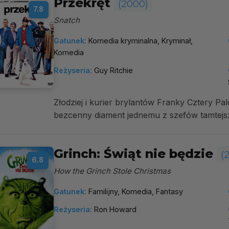
Przekręt
(2000)
7.8
Snatch
Gatunek:
Komedia kryminalna, Kryminał,
Komedia
Reżyseria:
Guy Ritchie
Złodziej i kurier brylantów Franky Cztery P
bezcenny diament jednemu z szefów tamtejsze
Grinch: Świąt nie będzie
(
6.8
How the Grinch Stole Christmas
Gatunek:
Familijny, Komedia, Fantasy
Reżyseria:
Ron Howard