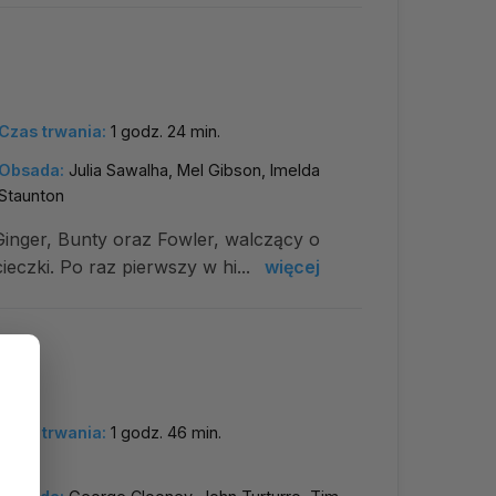
Czas trwania:
1 godz. 24 min.
Obsada:
Julia Sawalha, Mel Gibson, Imelda
Staunton
Ginger, Bunty oraz Fowler, walczący o
eczki. Po raz pierwszy w hi...
więcej
Czas trwania:
1 godz. 46 min.