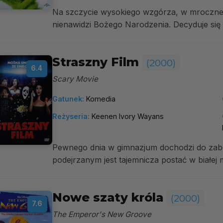
Na szczycie wysokiego wzgórza, w mrocznej j
nienawidzi Bożego Narodzenia. Decyduje się p
Straszny Film
(2000)
6.4
Scary Movie
Gatunek:
Komedia
Reżyseria:
Keenen Ivory Wayans
Pewnego dnia w gimnazjum dochodzi do zabó
podejrzanym jest tajemnicza postać w białej m
Nowe szaty króla
(2000)
7.6
The Emperor's New Groove