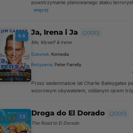
powstrzymanie planowanego ataku terrorys
więcej
Ja, Irena i Ja
(2000)
6.6
Me, Myself & Irene
Gatunek:
Komedia
Reżyseria:
Peter Farrelly
Przez siedemnaście lat Charlie Baileygates pe
wzorowym obywatelem, oddanym ojcem trój
Droga do El Dorado
(2000)
7.3
The Road to El Dorado