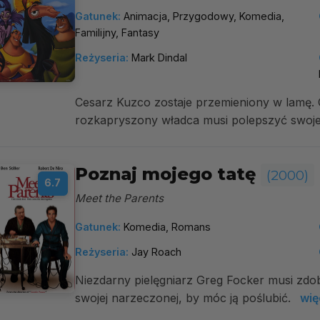
Gatunek:
Animacja, Przygodowy, Komedia,
Familijny, Fantasy
Reżyseria:
Mark Dindal
Cesarz Kuzco zostaje przemieniony w lamę.
rozkapryszony władca musi polepszyć swoj
Poznaj mojego tatę
(2000)
6.7
Meet the Parents
Gatunek:
Komedia, Romans
Reżyseria:
Jay Roach
Niezdarny pielęgniarz Greg Focker musi zd
swojej narzeczonej, by móc ją poślubić.
wię