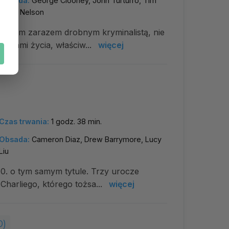
Obsada:
George Clooney, John Turturro, Tim
Blake Nelson
gadanym zarazem drobnym kryminalistą, nie
eniami życia, właściw...
więcej
Czas trwania:
1 godz. 38 min.
Obsada:
Cameron Diaz, Drew Barrymore, Lucy
Liu
70. o tym samym tytule. Trzy urocze
 Charliego, którego tożsa...
więcej
0)