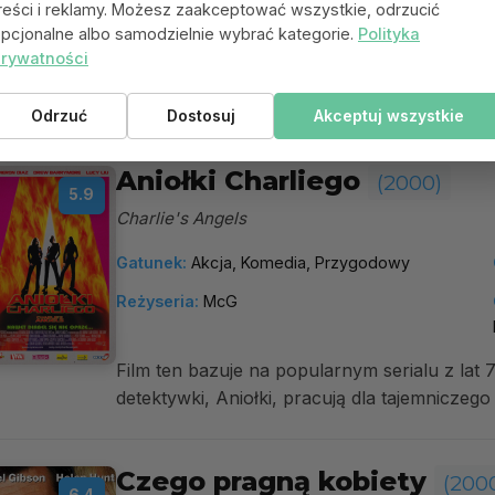
Reżyseria:
Ethan Coen
reści i reklamy. Możesz zaakceptować wszystkie, odrzucić
pcjonalne albo samodzielnie wybrać kategorie.
Polityka
rywatności
Everett Ulysses McGill jest gadatliwym i wy
do końca potrafiącym pogodzić się z ogranicz
Odrzuć
Dostosuj
Akceptuj wszystkie
Aniołki Charliego
(2000)
5.9
Charlie's Angels
Gatunek:
Akcja, Komedia, Przygodowy
Reżyseria:
McG
Film ten bazuje na popularnym serialu z lat 
detektywki, Aniołki, pracują dla tajemniczego
Czego pragną kobiety
(200