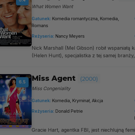
6.4
What Women Want
Gatunek:
Komedia romantyczna, Komedia,
Romans
Reżyseria:
Nancy Meyers
Nick Marshall (Mel Gibson) robił wspaniałą 
(Helen Hunt), specjalistka z tej samej branży,
Miss Agent
(2000)
6.5
Miss Congeniality
Gatunek:
Komedia, Kryminał, Akcja
Reżyseria:
Donald Petrie
Gracie Hart, agentka FBI, jest niechlujną fem