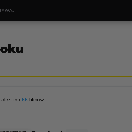
RYWAJ
roku
j
naleziono
55
filmów