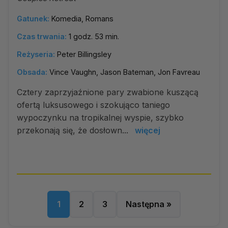
Gatunek:
Komedia, Romans
Czas trwania:
1 godz. 53 min.
Reżyseria:
Peter Billingsley
Obsada:
Vince Vaughn, Jason Bateman, Jon Favreau
Cztery zaprzyjaźnione pary zwabione kuszącą
ofertą luksusowego i szokująco taniego
wypoczynku na tropikalnej wyspie, szybko
przekonają się, że dosłown...
więcej
1
2
3
Następna »