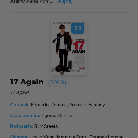
Animowana kom...
więcej
6.3
17 Again
(2009)
17 Again
Gatunek:
Komedia, Dramat, Romans, Fantasy
Czas trwania:
1 godz. 42 min.
Reżyseria:
Burr Steers
Obsada:
Leslie Mann, Matthew Perry, Thomas Lennon