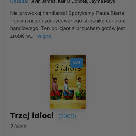
Obsada:
Kevin James, Keir O'Donnell, Jayma Mays
Nie prowokuj handlarza! Spotykamy Paula Blarta
- odważnego i zdecydowanego strażnika centrum
handlowego. Ten policjant z brzuchem gotów jest
zrobić w...
więcej
8.0
Trzej idioci
(2009)
3 Idiots