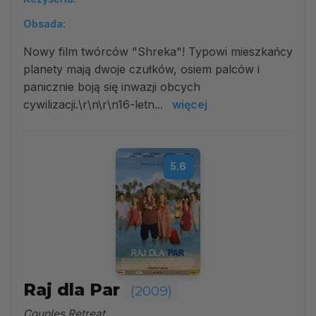
Obsada:
Nowy film twórców "Shreka"! Typowi mieszkańcy
planety mają dwoje czułków, osiem palców i
panicznie boją się inwazji obcych
cywilizacji.\r\n\r\n16-letn...
więcej
5.6
Raj dla Par
(2009)
Couples Retreat