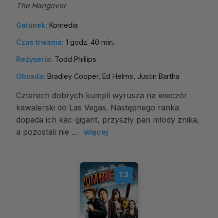
The Hangover
Gatunek:
Komedia
Czas trwania:
1 godz. 40 min.
Reżyseria:
Todd Phillips
Obsada:
Bradley Cooper, Ed Helms, Justin Bartha
Czterech dobrych kumpli wyrusza na wieczór
kawalerski do Las Vegas. Następnego ranka
dopada ich kac-gigant, przyszły pan młody znika,
a pozostali nie ...
więcej
7.3