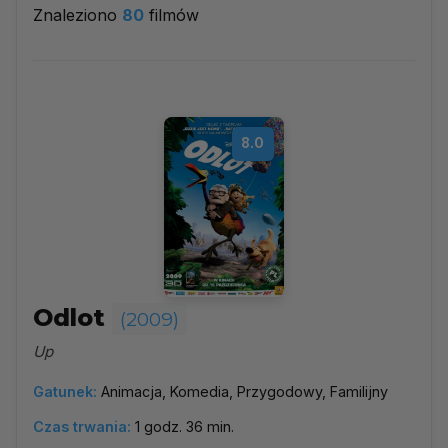
Znaleziono
80
filmów
2009
▼
Najpopularniejsze
8.0
Według ocen
Według daty
Alfabetycznie
Odlot
(2009)
Up
Gatunek:
Animacja, Komedia, Przygodowy, Familijny
Czas trwania:
1 godz. 36 min.