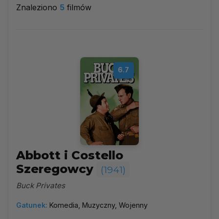
Znaleziono
5
filmów
1941
▼
Najpopularniejsze
6.7
Według ocen
Według daty
Alfabetycznie
Abbott i Costello
Szeregowcy
(1941)
Buck Privates
Gatunek:
Komedia, Muzyczny, Wojenny