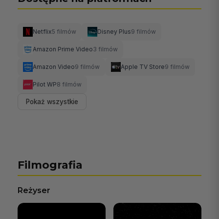
Netflix
5 filmów
Disney Plus
9 filmów
Amazon Prime Video
3 filmów
Amazon Video
9 filmów
Apple TV Store
9 filmów
Pilot WP
8 filmów
Pokaż wszystkie
Filmografia
Reżyser