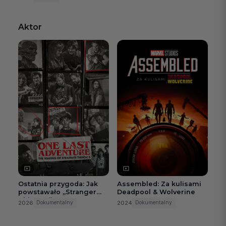
Aktor
Ostatnia przygoda: Jak
Assembled: Za kulisami
powstawało „Stranger
Deadpool & Wolverine
Things 5”
2026
2024
Dokumentalny
Dokumentalny