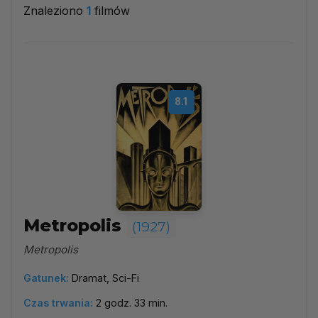
Znaleziono
1
filmów
1927
▼
Najpopularniejsze
8.1
Według ocen
Według daty
Alfabetycznie
Metropolis
(1927)
Metropolis
Gatunek:
Dramat, Sci-Fi
Czas trwania:
2 godz. 33 min.