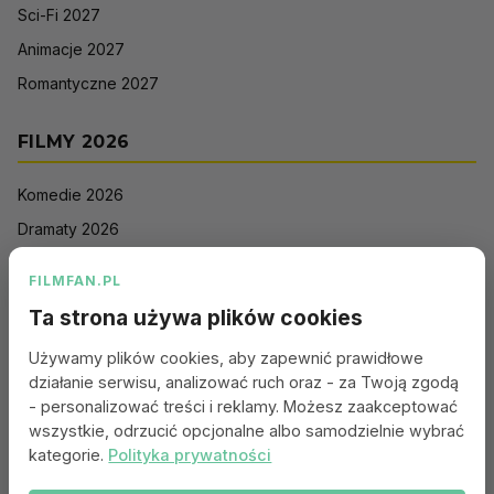
Sci-Fi 2027
Animacje 2027
Romantyczne 2027
FILMY 2026
Komedie 2026
Dramaty 2026
Filmy akcji 2026
FILMFAN.PL
Horrory 2026
Ta strona używa plików cookies
Thrillery 2026
Używamy plików cookies, aby zapewnić prawidłowe
Sci-Fi 2026
działanie serwisu, analizować ruch oraz - za Twoją zgodą
Animacje 2026
- personalizować treści i reklamy. Możesz zaakceptować
wszystkie, odrzucić opcjonalne albo samodzielnie wybrać
Romantyczne 2026
kategorie.
Polityka prywatności