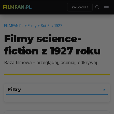
FILMFAN.PL
ZALOGUJ
FILMFAN.PL
» Filmy » Sci-Fi » 1927
Filmy science-
fiction z 1927 roku
Baza filmowa - przeglądaj, oceniaj, odkrywaj
Filtry
▼
Sci-Fi
▼