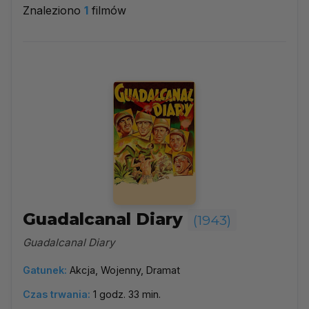
Znaleziono
1
filmów
1943
▼
Najpopularniejsze
Według ocen
Według daty
Alfabetycznie
Guadalcanal Diary
(1943)
Guadalcanal Diary
Gatunek:
Akcja, Wojenny, Dramat
Czas trwania:
1 godz. 33 min.