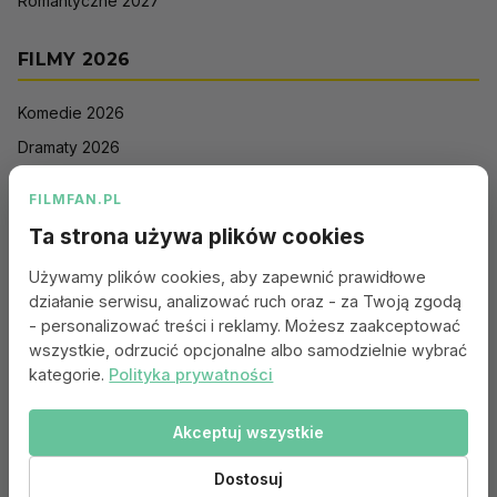
Romantyczne 2027
FILMY 2026
Komedie 2026
Dramaty 2026
Filmy akcji 2026
FILMFAN.PL
Horrory 2026
Ta strona używa plików cookies
Thrillery 2026
Używamy plików cookies, aby zapewnić prawidłowe
Sci-Fi 2026
działanie serwisu, analizować ruch oraz - za Twoją zgodą
Animacje 2026
- personalizować treści i reklamy. Możesz zaakceptować
wszystkie, odrzucić opcjonalne albo samodzielnie wybrać
Romantyczne 2026
kategorie.
Polityka prywatności
Akceptuj wszystkie
Portal:
Kontakt
|
Polityka Prywatności
|
Regulamin
|
Reklama
|
Ustawienia cookies
Dostosuj
© 2010–2026 FILMFAN.PL – Film. Nasza wspólna pasja.