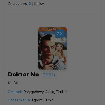
Znaleziono
3
filmów
1962
▼
Najpopularniejsze
7.0
Według ocen
Według daty
Alfabetycznie
Doktor No
(1962)
Dr. No
Gatunek:
Przygodowy, Akcja, Thriller
Czas trwania:
1 godz. 51 min.