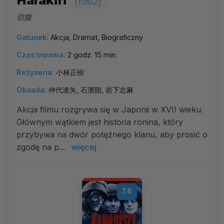
Harakiri
(1962)
切腹
Gatunek:
Akcja, Dramat, Biograficzny
Czas trwania:
2 godz. 15 min.
Reżyseria:
小林正樹
Obsada:
仲代達矢, 石濱朗, 岩下志麻
Akcja filmu rozgrywa się w Japonii w XVII wieku.
Głównym wątkiem jest historia ronina, który
przybywa na dwór potężnego klanu, aby prosić o
zgodę na p...
więcej
7.6