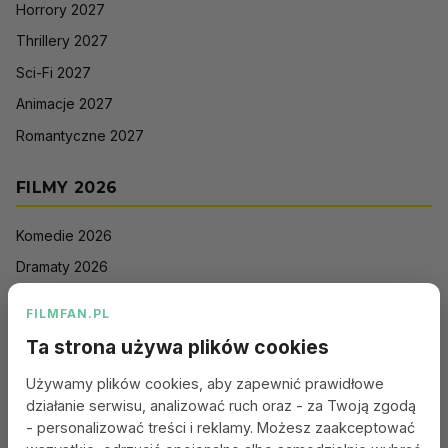
Horrory 2027
Thrillery 2027
Sci-Fi 2027
Animacje 2027
Romantyczne 2027
FILMY 2026
Komedie 2026
Dramaty 2026
Filmy akcji 2026
FILMFAN.PL
Horrory 2026
Ta strona używa plików cookies
Thrillery 2026
Używamy plików cookies, aby zapewnić prawidłowe
Sci-Fi 2026
działanie serwisu, analizować ruch oraz - za Twoją zgodą
Animacje 2026
- personalizować treści i reklamy. Możesz zaakceptować