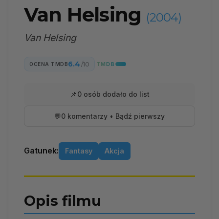
Van Helsing
(2004)
Van Helsing
6.4
/10
OCENA TMDB
📌
0 osób dodało do list
💬
0 komentarzy • Bądź pierwszy
Gatunek:
Fantasy
Akcja
Opis filmu