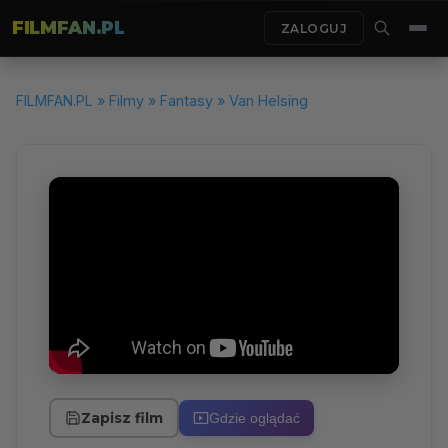
FILMFAN.PL
ZALOGUJ
FILMFAN.PL
»
Filmy
»
Fantasy
» Van Helsing
Zapisz film
Gdzie oglądać