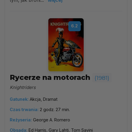
tym, jak broni...
więcej
6.2
Rycerze na motorach
(1981)
Knightriders
Gatunek:
Akcja, Dramat
Czas trwania:
2 godz. 27 min.
Reżyseria:
George A. Romero
Obsada:
Ed Harris, Gary Lahti, Tom Savini