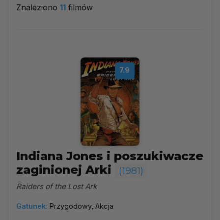
Znaleziono
11
filmów
1981
▼
Najpopularniejsze
7.9
Według ocen
Według daty
Alfabetycznie
Indiana Jones i poszukiwacze
zaginionej Arki
(1981)
Raiders of the Lost Ark
Gatunek:
Przygodowy, Akcja