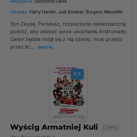
Reżyseria:
Desmond Davis
Obsada:
Harry Hamlin, Judi Bowker, Burgess Meredith
Syn Zeusa, Perseusz, rozpoczyna niebezpieczną
podróż, aby zdobyć serce ukochanej Andromedy.
Zanim będzie mógł się z nią ożenić, musi przejść
przez lic...
więcej
6.2
Wyścig Armatniej Kuli
(1981)