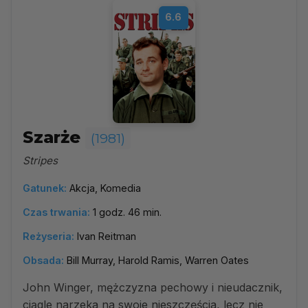
6.6
Szarże
(1981)
Stripes
Gatunek:
Akcja, Komedia
Czas trwania:
1 godz. 46 min.
Reżyseria:
Ivan Reitman
Obsada:
Bill Murray, Harold Ramis, Warren Oates
John Winger, mężczyzna pechowy i nieudacznik,
ciągle narzeka na swoje nieszczęścia, lecz nie