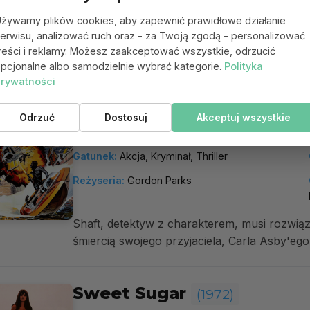
żywamy plików cookies, aby zapewnić prawidłowe działanie
Will Anderson, który jest właścicielem znacz
erwisu, analizować ruch oraz - za Twoją zgodą - personalizować
reści i reklamy. Możesz zaakceptować wszystkie, odrzucić
ustalonego miejsca sprzedaży. Niestety, jego
pcjonalne albo samodzielnie wybrać kategorie.
Polityka
rywatności
Wielki sukces Shafta
(1972)
6.0
Odrzuć
Dostosuj
Akceptuj wszystkie
Shaft's Big Score!
Gatunek:
Akcja, Kryminał, Thriller
Reżyseria:
Gordon Parks
Shaft, detektyw z charakterem, musi rozwią
śmiercią swojego przyjaciela, Carla Asby'ego
Sweet Sugar
(1972)