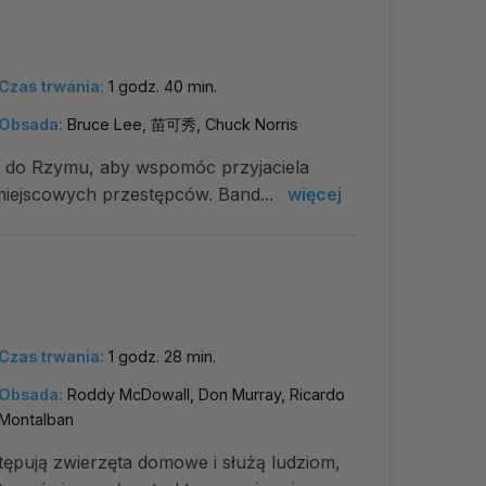
Czas trwania:
1 godz. 40 min.
Obsada:
Bruce Lee, 苗可秀, Chuck Norris
a do Rzymu, aby wspomóc przyjaciela
 miejscowych przestępców. Band...
więcej
Czas trwania:
1 godz. 28 min.
Obsada:
Roddy McDowall, Don Murray, Ricardo
Montalban
ępują zwierzęta domowe i służą ludziom,