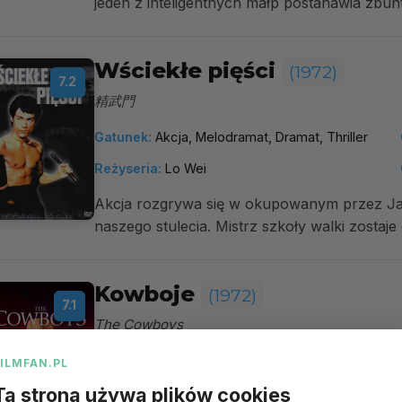
jeden z inteligentnych małp postanawia zbun
Wściekłe pięści
(1972)
7.2
精武門
Gatunek:
Akcja, Melodramat, Dramat, Thriller
Reżyseria:
Lo Wei
Akcja rozgrywa się w okupowanym przez Ja
naszego stulecia. Mistrz szkoły walki zostaje
Kowboje
(1972)
7.1
The Cowboys
Gatunek:
Western, Przygodowy, Dramat, Akcja
FILMFAN.PL
Ta strona używa plików cookies
Reżyseria:
Mark Rydell