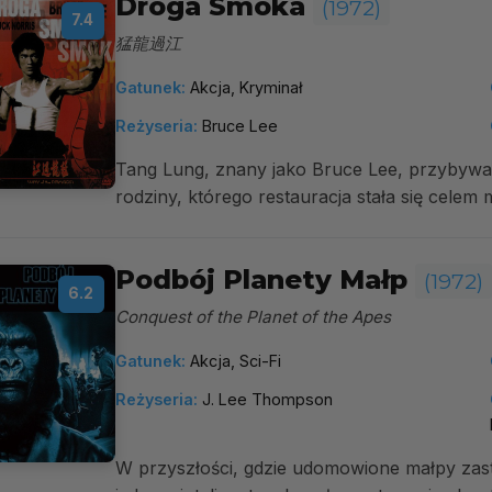
Droga Smoka
(1972)
7.4
猛龍過江
Gatunek:
Akcja, Kryminał
Reżyseria:
Bruce Lee
Tang Lung, znany jako Bruce Lee, przybyw
rodziny, którego restauracja stała się celem
Podbój Planety Małp
(1972)
6.2
Conquest of the Planet of the Apes
Gatunek:
Akcja, Sci-Fi
Reżyseria:
J. Lee Thompson
W przyszłości, gdzie udomowione małpy zast