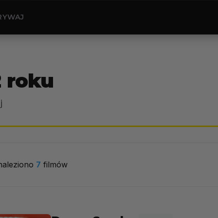
RYWAJ
2 roku
j
naleziono
7
filmów