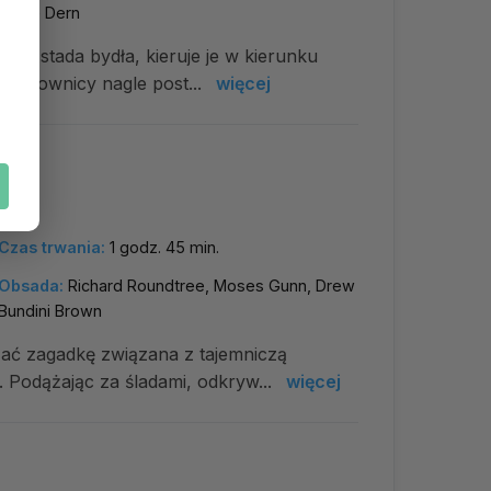
Bruce Dern
nego stada bydła, kieruje je w kierunku
 pracownicy nagle post...
więcej
Czas trwania:
1 godz. 45 min.
Obsada:
Richard Roundtree, Moses Gunn, Drew
Bundini Brown
zać zagadkę związana z tajemniczą
. Podążając za śladami, odkryw...
więcej