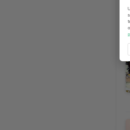
U
s
t
o
p