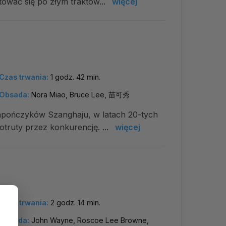
tować się po złym traktow...
więcej
Czas trwania:
1 godz. 42 min.
Obsada:
Nora Miao, Bruce Lee, 苗可秀
pończyków Szanghaju, w latach 20-tych
 otruty przez konkurencję. ...
więcej
Czas trwania:
2 godz. 14 min.
Obsada:
John Wayne, Roscoe Lee Browne,