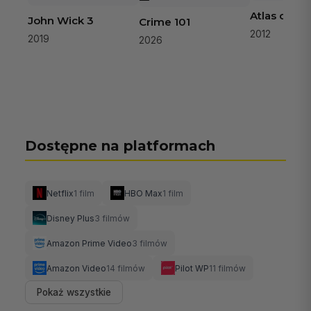
Atlas chmu
John Wick 3
Crime 101
2012
2019
2026
Dostępne na platformach
Netflix
1 film
HBO Max
1 film
Disney Plus
3 filmów
Amazon Prime Video
3 filmów
Amazon Video
14 filmów
Pilot WP
11 filmów
Pokaż wszystkie