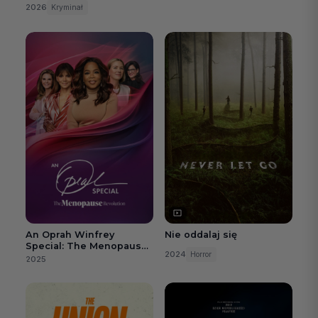
2026
Kryminał
An Oprah Winfrey
Nie oddalaj się
Special: The Menopause
2024
Horror
Revolution
2025