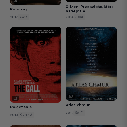
X-Men: Przeszłość, która
Porwany
nadejdzie
2014
2017
Akcja
Akcja
Atlas chmur
Połączenie
2012
Sci-Fi
2013
Kryminał