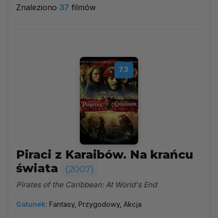
Znaleziono
37
filmów
2007
▼
Najpopularniejsze
7.3
Według ocen
Według daty
Alfabetycznie
Piraci z Karaibów. Na krańcu
świata
(2007)
Pirates of the Caribbean: At World's End
Gatunek:
Fantasy, Przygodowy, Akcja