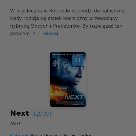
W miasteczku w Kolorado dochodzi do katastrofy,
kiedy rozbija się statek kosmiczny przewożący
hybrydę Obcych i Predatorów. By rozwiązać ten
problem, n...
więcej
6.1
Next
(2007)
Next
Gatunek:
Akcja, Romans, Sci-Fi, Thriller