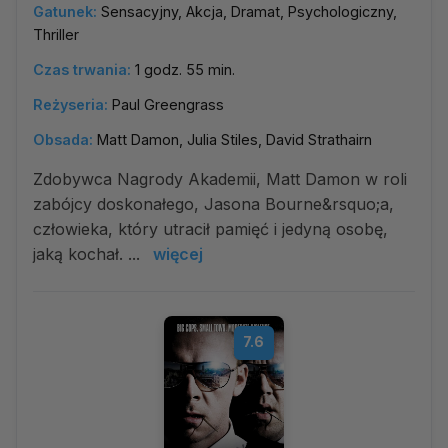
Gatunek:
Sensacyjny, Akcja, Dramat, Psychologiczny,
Thriller
Czas trwania:
1 godz. 55 min.
Reżyseria:
Paul Greengrass
Obsada:
Matt Damon, Julia Stiles, David Strathairn
Zdobywca Nagrody Akademii, Matt Damon w roli
zabójcy doskonałego, Jasona Bourne&rsquo;a,
człowieka, który utracił pamięć i jedyną osobę,
jaką kochał. ...
więcej
7.6