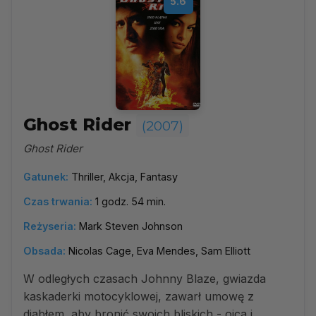
5.6
Ghost Rider
(2007)
Ghost Rider
Gatunek:
Thriller, Akcja, Fantasy
Czas trwania:
1 godz. 54 min.
Reżyseria:
Mark Steven Johnson
Obsada:
Nicolas Cage, Eva Mendes, Sam Elliott
W odległych czasach Johnny Blaze, gwiazda
kaskaderki motocyklowej, zawarł umowę z
diabłem, aby bronić swoich bliskich - ojca i