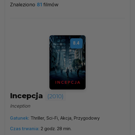
Znaleziono
81
filmów
2010
▼
Najpopularniejsze
8.4
Według ocen
Według daty
Alfabetycznie
Incepcja
(2010)
Inception
Gatunek:
Thriller, Sci-Fi, Akcja, Przygodowy
Czas trwania:
2 godz. 28 min.