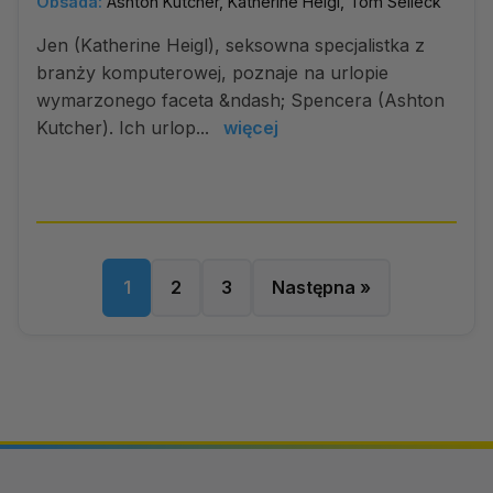
Obsada:
Ashton Kutcher, Katherine Heigl, Tom Selleck
Jen (Katherine Heigl), seksowna specjalistka z
branży komputerowej, poznaje na urlopie
wymarzonego faceta &ndash; Spencera (Ashton
Kutcher). Ich urlop...
więcej
1
2
3
Następna »