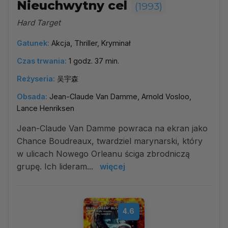
Nieuchwytny cel
(1993)
Hard Target
Gatunek:
Akcja, Thriller, Kryminał
Czas trwania:
1 godz. 37 min.
Reżyseria:
吴宇森
Obsada:
Jean-Claude Van Damme, Arnold Vosloo,
Lance Henriksen
Jean-Claude Van Damme powraca na ekran jako
Chance Boudreaux, twardziel marynarski, który
w ulicach Nowego Orleanu ściga zbrodniczą
grupę. Ich lideram...
więcej
4.6