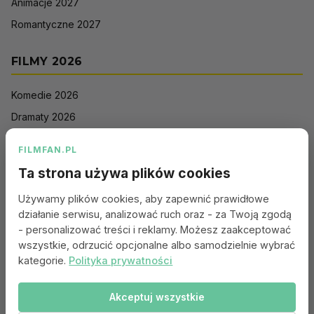
Animacje 2027
Romantyczne 2027
FILMY 2026
Komedie 2026
Dramaty 2026
Filmy akcji 2026
FILMFAN.PL
Horrory 2026
Ta strona używa plików cookies
Thrillery 2026
Używamy plików cookies, aby zapewnić prawidłowe
Sci-Fi 2026
działanie serwisu, analizować ruch oraz - za Twoją zgodą
Animacje 2026
- personalizować treści i reklamy. Możesz zaakceptować
wszystkie, odrzucić opcjonalne albo samodzielnie wybrać
Romantyczne 2026
kategorie.
Polityka prywatności
Akceptuj wszystkie
Portal:
Kontakt
|
Polityka Prywatności
|
Regulamin
|
Reklama
|