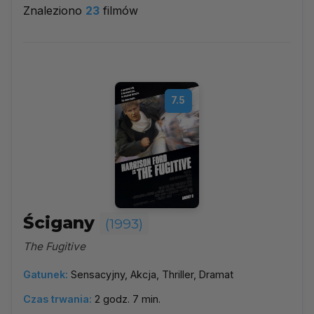
Znaleziono
23
filmów
1993
▼
Najpopularniejsze
7.5
Według ocen
Według daty
Alfabetycznie
Ścigany
(1993)
The Fugitive
Gatunek:
Sensacyjny, Akcja, Thriller, Dramat
Czas trwania:
2 godz. 7 min.