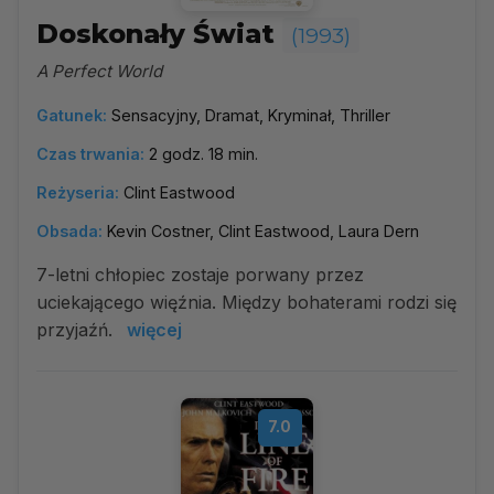
Doskonały Świat
(1993)
A Perfect World
Gatunek:
Sensacyjny, Dramat, Kryminał, Thriller
Czas trwania:
2 godz. 18 min.
Reżyseria:
Clint Eastwood
Obsada:
Kevin Costner, Clint Eastwood, Laura Dern
7-letni chłopiec zostaje porwany przez
uciekającego więźnia. Między bohaterami rodzi się
przyjaźń.
więcej
7.0