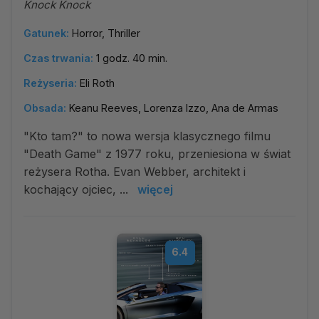
Knock Knock
Gatunek:
Horror, Thriller
Czas trwania:
1 godz. 40 min.
Reżyseria:
Eli Roth
Obsada:
Keanu Reeves, Lorenza Izzo, Ana de Armas
"Kto tam?" to nowa wersja klasycznego filmu
"Death Game" z 1977 roku, przeniesiona w świat
reżysera Rotha. Evan Webber, architekt i
kochający ojciec, ...
więcej
6.4