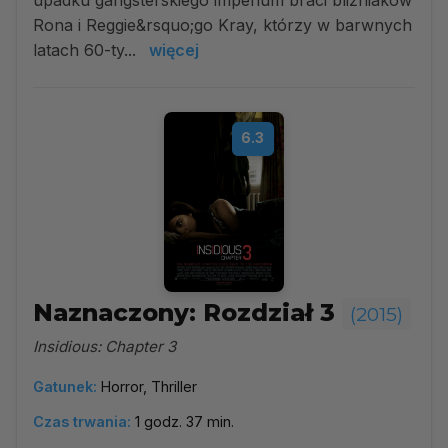
upadku gangsterskiego imperium braci bliźniaków
Rona i Reggie&rsquo;go Kray, którzy w barwnych
latach 60-ty...
więcej
6.3
Naznaczony: Rozdział 3
(2015)
Insidious: Chapter 3
Gatunek:
Horror, Thriller
Czas trwania:
1 godz. 37 min.