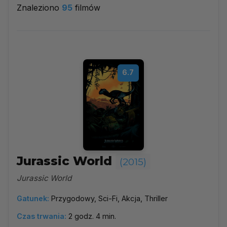
Znaleziono
95
filmów
2015
▼
Najpopularniejsze
6.7
Według ocen
Według daty
Alfabetycznie
Jurassic World
(2015)
Jurassic World
Gatunek:
Przygodowy, Sci-Fi, Akcja, Thriller
Czas trwania:
2 godz. 4 min.