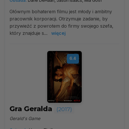
Obsada:
Dane DeHaan, Jason Isaacs, Mia Goth
Głównym bohaterem filmu jest młody i ambitny
pracownik korporacji. Otrzymuje zadanie, by
przywieźć z powrotem do firmy swojego szefa,
który znajduje s...
więcej
6.4
Gra Geralda
(2017)
Gerald's Game