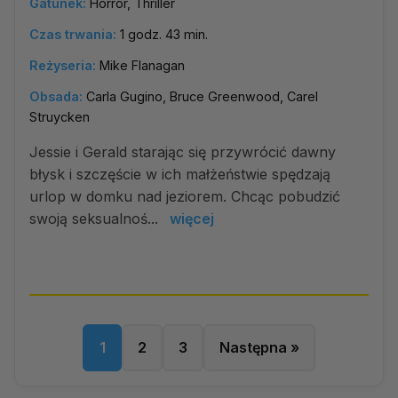
Gatunek:
Horror, Thriller
Czas trwania:
1 godz. 43 min.
Reżyseria:
Mike Flanagan
Obsada:
Carla Gugino, Bruce Greenwood, Carel
Struycken
Jessie i Gerald starając się przywrócić dawny
błysk i szczęście w ich małżeństwie spędzają
urlop w domku nad jeziorem. Chcąc pobudzić
swoją seksualnoś...
więcej
1
2
3
Następna »