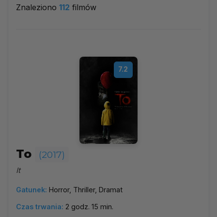
Znaleziono
112
filmów
2017
▼
Najpopularniejsze
7.2
Według ocen
Według daty
Alfabetycznie
To
(2017)
It
Gatunek:
Horror, Thriller, Dramat
Czas trwania:
2 godz. 15 min.