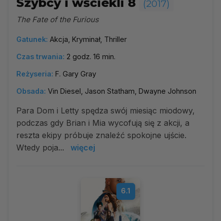
Szybcy i wściekli 8
(2017)
The Fate of the Furious
Gatunek:
Akcja, Kryminał, Thriller
Czas trwania:
2 godz. 16 min.
Reżyseria:
F. Gary Gray
Obsada:
Vin Diesel, Jason Statham, Dwayne Johnson
Para Dom i Letty spędza swój miesiąc miodowy,
podczas gdy Brian i Mia wycofują się z akcji, a
reszta ekipy próbuje znaleźć spokojne ujście.
Wtedy poja...
więcej
6.1