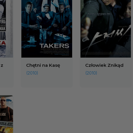
 z
Chętni na Kasę
Człowiek Znikąd
(2010)
(2010)