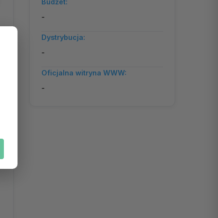
Budżet:
-
Dystrybucja:
-
Oficjalna witryna WWW:
-