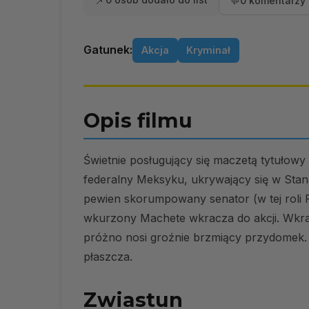
📌
💬
0 komentarzy 
Gatunek:
Akcja
Kryminał
Opis filmu
Świetnie posługujący się maczetą tytułowy m
federalny Meksyku, ukrywający się w Sta
pewien skorumpowany senator (w tej roli R
wkurzony Machete wkracza do akcji. Wkrac
próżno nosi groźnie brzmiący przydomek.
płaszcza.
Zwiastun