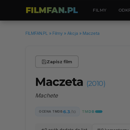
FILMFAN.PL
FILMY
ODK
FILMFAN.PL
»
Filmy
»
Akcja
» Maczeta
Zapisz film
Maczeta
(2010)
Machete
6.3
OCENA TMDB
/10
0 osób dodało do list