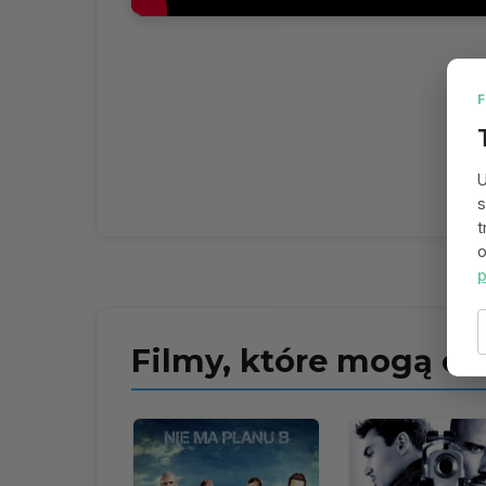
U
s
t
o
p
Filmy, które mogą ci