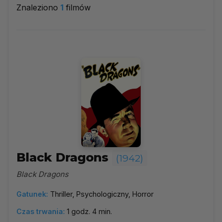
Znaleziono
1
filmów
1942
▼
Najpopularniejsze
Według ocen
Według daty
Alfabetycznie
Black Dragons
(1942)
Black Dragons
Gatunek:
Thriller, Psychologiczny, Horror
Czas trwania:
1 godz. 4 min.