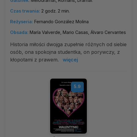
Gatunek:
Melodramat, Romans, Dramat
Czas trwania:
2 godz. 2 min.
Reżyseria:
Fernando González Molina
Obsada:
María Valverde, Mario Casas, Álvaro Cervantes
Historia miłości dwojga zupełnie różnych od siebie
osób, ona spokojna studentka, on porywczy, z
kłopotami z prawem.
więcej
5.9