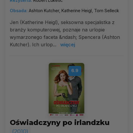
Reżyseria:
Robert Luketic
Obsada:
Ashton Kutcher, Katherine Heigl, Tom Selleck
Jen (Katherine Heigl), seksowna specjalistka z
branży komputerowej, poznaje na urlopie
wymarzonego faceta &ndash; Spencera (Ashton
Kutcher). Ich urlop...
więcej
6.9
Oświadczyny po irlandzku
(2010)