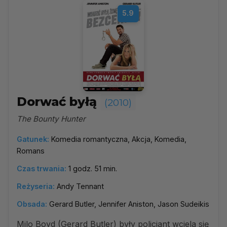
5.9
Dorwać byłą
(2010)
The Bounty Hunter
Gatunek:
Komedia romantyczna, Akcja, Komedia,
Romans
Czas trwania:
1 godz. 51 min.
Reżyseria:
Andy Tennant
Obsada:
Gerard Butler, Jennifer Aniston, Jason Sudeikis
Milo Boyd (Gerard Butler) były policjant wciela się