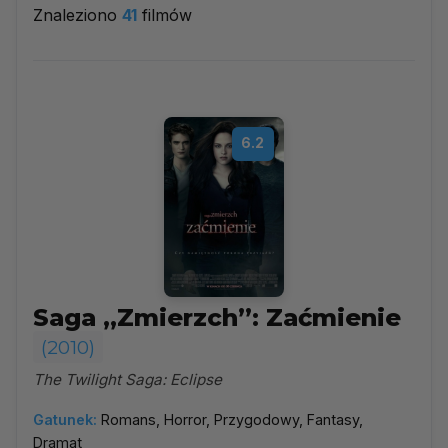
Znaleziono
41
filmów
2010
▼
Najpopularniejsze
6.2
Według ocen
Według daty
Alfabetycznie
Saga „Zmierzch”: Zaćmienie
(2010)
The Twilight Saga: Eclipse
Gatunek:
Romans, Horror, Przygodowy, Fantasy,
Dramat