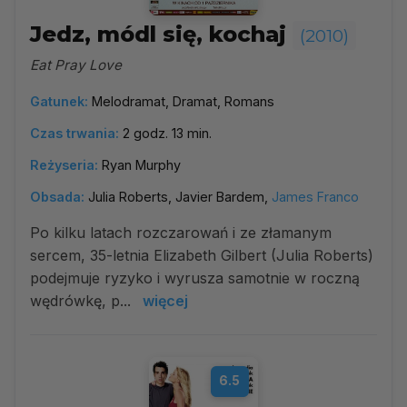
Jedz, módl się, kochaj
(2010)
Eat Pray Love
Gatunek:
Melodramat, Dramat, Romans
Czas trwania:
2 godz. 13 min.
Reżyseria:
Ryan Murphy
Obsada:
Julia Roberts, Javier Bardem,
James Franco
Po kilku latach rozczarowań i ze złamanym
sercem, 35-letnia Elizabeth Gilbert (Julia Roberts)
podejmuje ryzyko i wyrusza samotnie w roczną
wędrówkę, p...
więcej
6.5