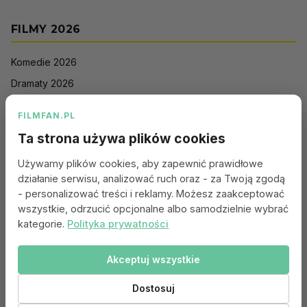
FILMY 2026
Komedie 2026
Dramaty 2026
Filmy akcji 2026
FILMFAN.PL
Horrory 2026
Ta strona używa plików cookies
Thrillery 2026
Używamy plików cookies, aby zapewnić prawidłowe
Sci-Fi 2026
działanie serwisu, analizować ruch oraz - za Twoją zgodą
Animacje 2026
- personalizować treści i reklamy. Możesz zaakceptować
wszystkie, odrzucić opcjonalne albo samodzielnie wybrać
Romantyczne 2026
kategorie.
Polityka prywatności
Akceptuj wszystkie
Portal:
Kontakt
|
Polityka Prywatności
|
Regulamin
|
Reklama
|
Ustawienia cookies
Dostosuj
© 2010–2026 FILMFAN.PL – Film. Nasza wspólna pasja.