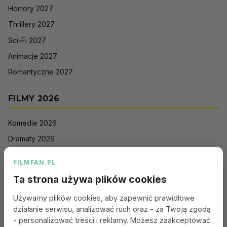
Horrory 2027
Thrillery 2027
Sci-Fi 2027
Animacje 2027
Romantyczne 2027
FILMY 2026
Komedie 2026
Dramaty 2026
Filmy akcji 2026
FILMFAN.PL
Horrory 2026
Ta strona używa plików cookies
Thrillery 2026
Używamy plików cookies, aby zapewnić prawidłowe
Sci-Fi 2026
działanie serwisu, analizować ruch oraz - za Twoją zgodą
Animacje 2026
- personalizować treści i reklamy. Możesz zaakceptować