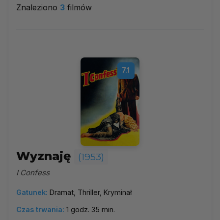
Znaleziono
3
filmów
1953
▼
Najpopularniejsze
7.1
Według ocen
Według daty
Alfabetycznie
Wyznaję
(1953)
I Confess
Gatunek:
Dramat, Thriller, Kryminał
Czas trwania:
1 godz. 35 min.