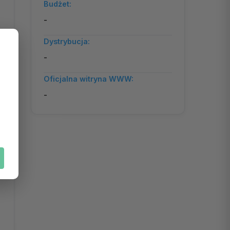
Budżet:
-
Dystrybucja:
-
Oficjalna witryna WWW:
-