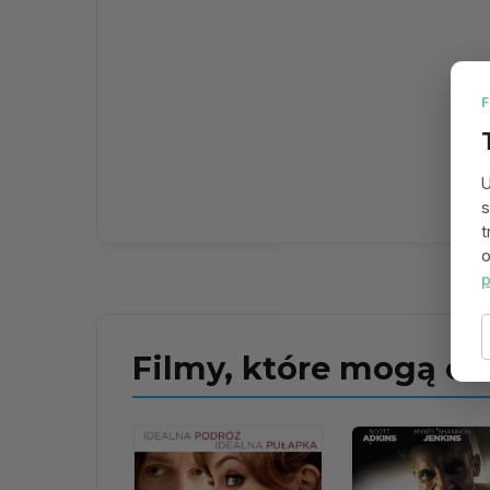
U
s
t
o
p
Filmy, które mogą ci