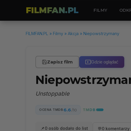
FILMFAN.PL
FILMY
ODK
FILMFAN.PL
»
Filmy
»
Akcja
» Niepowstrzymany
Zapisz film
Gdzie oglądać
Niepowstrzyma
Unstoppable
6.6
OCENA TMDB
/10
📌
0 osób dodało do list
💬
0 komentarzy 