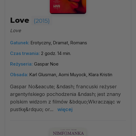
Love
(2015)
Love
Gatunek:
Erotyczny, Dramat, Romans
Czas trwania:
2 godz. 14 min.
Reżyseria:
Gaspar Noe
Obsada:
Karl Glusman, Aomi Muyock, Klara Kristin
Gaspar No&eacute; &ndash; francuski reżyser
argentyńskiego pochodzenia &ndash; jest znany
polskim widzom z filmów &bdquo;Wkraczając w
pustkę&rdquo; or...
więcej