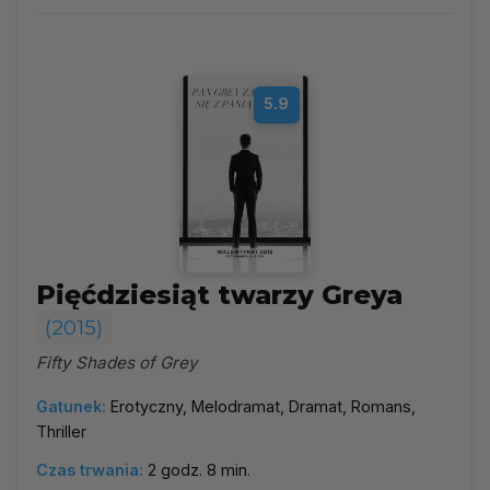
Wybierz rok
▼
Najpopularniejsze
5.9
Według ocen
Według daty
Alfabetycznie
Pięćdziesiąt twarzy Greya
(2015)
Fifty Shades of Grey
Gatunek:
Erotyczny, Melodramat, Dramat, Romans,
Thriller
Czas trwania:
2 godz. 8 min.