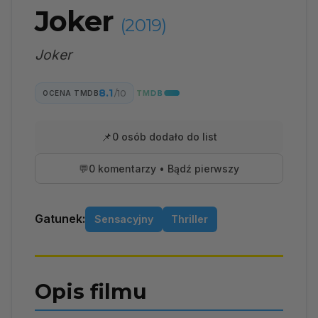
Joker
(2019)
Joker
8.1
/10
OCENA TMDB
📌
0 osób dodało do list
💬
0 komentarzy • Bądź pierwszy
Gatunek:
Sensacyjny
Thriller
Opis filmu