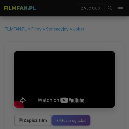
FILMFAN.PL
ZALOGUJ
FILMFAN.PL
»
Filmy
»
Sensacyjny
» Joker
Zapisz film
Gdzie oglądać