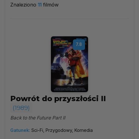
Znaleziono
11
filmów
1989
▼
Najpopularniejsze
7.8
Według ocen
Według daty
Alfabetycznie
Powrót do przyszłości II
(1989)
Back to the Future Part II
Gatunek:
Sci-Fi, Przygodowy, Komedia