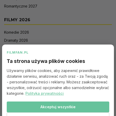
Romantyczne 2027
FILMY 2026
Komedie 2026
Dramaty 2026
Filmy akcji 2026
FILMFAN.PL
Horrory 2026
Ta strona używa plików cookies
Thrillery 2026
Używamy plików cookies, aby zapewnić prawidłowe
Sci-Fi 2026
działanie serwisu, analizować ruch oraz - za Twoją zgodą
Animacje 2026
- personalizować treści i reklamy. Możesz zaakceptować
wszystkie, odrzucić opcjonalne albo samodzielnie wybrać
Romantyczne 2026
kategorie.
Polityka prywatności
Akceptuj wszystkie
Portal:
Kontakt
|
Polityka Prywatności
|
Regulamin
|
Reklama
|