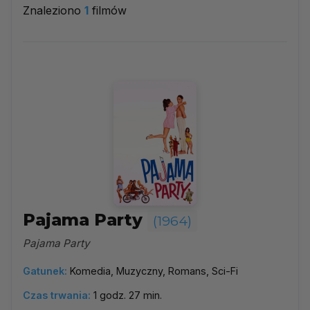
Znaleziono
1
filmów
1964
▼
Najpopularniejsze
Według ocen
Według daty
Alfabetycznie
Pajama Party
(1964)
Pajama Party
Gatunek:
Komedia, Muzyczny, Romans, Sci-Fi
Czas trwania:
1 godz. 27 min.