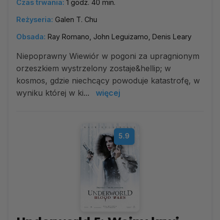
Czas trwania:
1 godz. 40 min.
Reżyseria:
Galen T. Chu
Obsada:
Ray Romano, John Leguizamo, Denis Leary
Niepoprawny Wiewiór w pogoni za upragnionym
orzeszkiem wystrzelony zostaje&hellip; w
kosmos, gdzie niechcący powoduje katastrofę, w
wyniku której w ki...
więcej
5.9