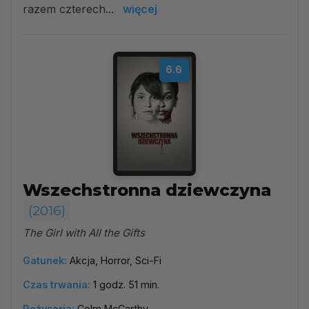
razem czterech...
więcej
6.6
Wszechstronna dziewczyna
(2016)
The Girl with All the Gifts
Gatunek:
Akcja, Horror, Sci-Fi
Czas trwania:
1 godz. 51 min.
Reżyseria:
Colm McCarthy