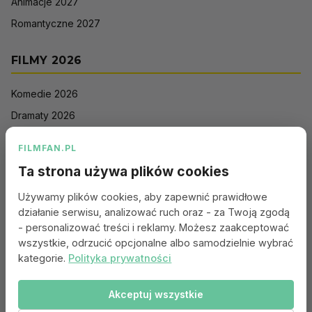
Animacje 2027
Romantyczne 2027
FILMY 2026
Komedie 2026
Dramaty 2026
Filmy akcji 2026
FILMFAN.PL
Horrory 2026
Ta strona używa plików cookies
Thrillery 2026
Używamy plików cookies, aby zapewnić prawidłowe
Sci-Fi 2026
działanie serwisu, analizować ruch oraz - za Twoją zgodą
Animacje 2026
- personalizować treści i reklamy. Możesz zaakceptować
wszystkie, odrzucić opcjonalne albo samodzielnie wybrać
Romantyczne 2026
kategorie.
Polityka prywatności
Akceptuj wszystkie
Portal:
Kontakt
|
Polityka Prywatności
|
Regulamin
|
Reklama
|