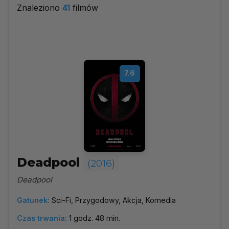
Znaleziono
41
filmów
2016
▼
Najpopularniejsze
7.6
Według ocen
Według daty
Alfabetycznie
Deadpool
(2016)
Deadpool
Gatunek:
Sci-Fi, Przygodowy, Akcja, Komedia
Czas trwania:
1 godz. 48 min.