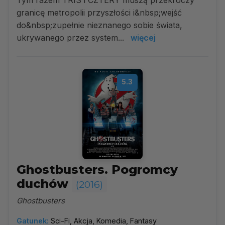
Tym razem TRIS i CZTERY muszą przekroczy
granicę metropolii przyszłości i&nbsp;wejść
do&nbsp;zupełnie nieznanego sobie świata,
ukrywanego przez system...
więcej
5.3
Ghostbusters. Pogromcy
duchów
(2016)
Ghostbusters
Gatunek:
Sci-Fi, Akcja, Komedia, Fantasy