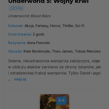
Underworld 5: Wojny krwi
(2016)
Underworld: Blood Wars
Gatunek:
Akcja, Fantasy, Horror, Thriller, Sci-Fi
Czas trwania:
2 godz.
Reżyseria:
Anna Foerster
Obsada:
Kate Beckinsale, Theo James, Tobias Menzies
Selene, nieustraszona wampirza zabójczyni, staje
w obliczu ataków zarówno ze strony lykanów, jak
i zdradzieckiej frakcji wampirów. Tylko David i jego
...
więcej
6.0