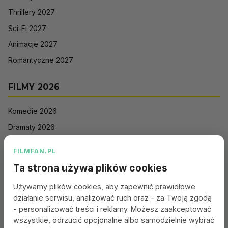
Thrillery 2027
Sci-Fi 2027
Animacje 2027
Romantyczne 2027
FILMY 2026
Komedie 2026
Dramaty 2026
Filmy akcji 2026
FILMFAN.PL
Horrory 2026
Ta strona używa plików cookies
Thrillery 2026
Używamy plików cookies, aby zapewnić prawidłowe
Sci-Fi 2026
działanie serwisu, analizować ruch oraz - za Twoją zgodą
Animacje 2026
- personalizować treści i reklamy. Możesz zaakceptować
wszystkie, odrzucić opcjonalne albo samodzielnie wybrać
Romantyczne 2026