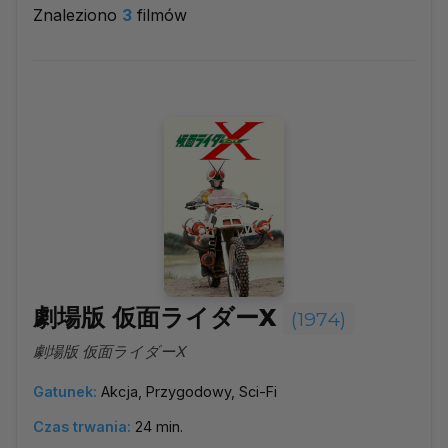
Znaleziono
3
filmów
1974
▼
Najpopularniejsze
Według ocen
Według daty
Alfabetycznie
劇場版 仮面ライダーX
(1974)
劇場版 仮面ライダーX
Gatunek:
Akcja, Przygodowy, Sci-Fi
Czas trwania:
24 min.