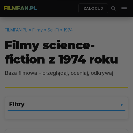
FILMFAN.PL
ZALOGUJ
FILMFAN.PL
» Filmy » Sci-Fi » 1974
Filmy science-
fiction z 1974 roku
Baza filmowa - przeglądaj, oceniaj, odkrywaj
Filtry
▼
Sci-Fi
▼