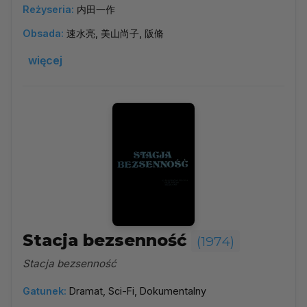
Reżyseria:
内田一作
Obsada:
速水亮, 美山尚子, 阪脩
więcej
Stacja bezsenność
(1974)
Stacja bezsenność
Gatunek:
Dramat, Sci-Fi, Dokumentalny