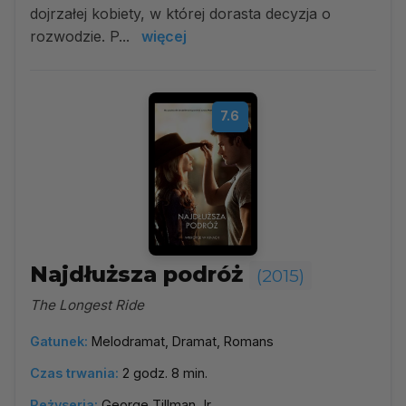
dojrzałej kobiety, w której dorasta decyzja o
rozwodzie. P...
więcej
7.6
Najdłuższa podróż
(2015)
The Longest Ride
Gatunek:
Melodramat, Dramat, Romans
Czas trwania:
2 godz. 8 min.
Reżyseria:
George Tillman Jr.