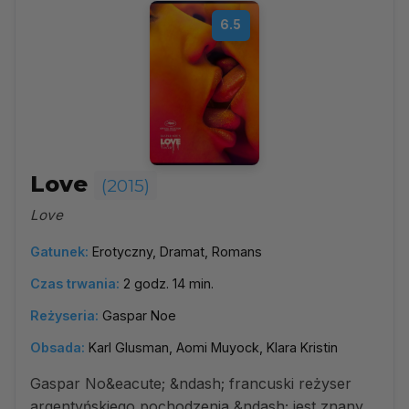
6.5
Love
(2015)
Love
Gatunek:
Erotyczny, Dramat, Romans
Czas trwania:
2 godz. 14 min.
Reżyseria:
Gaspar Noe
Obsada:
Karl Glusman, Aomi Muyock, Klara Kristin
Gaspar No&eacute; &ndash; francuski reżyser
argentyńskiego pochodzenia &ndash; jest znany