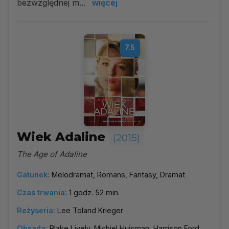
bezwzględnej m...
więcej
7.5
Wiek Adaline
(2015)
The Age of Adaline
Gatunek:
Melodramat, Romans, Fantasy, Dramat
Czas trwania:
1 godz. 52 min.
Reżyseria:
Lee Toland Krieger
Obsada:
Blake Lively, Michiel Huisman, Harrison Ford