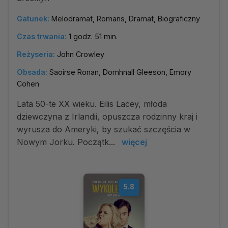
Gatunek:
Melodramat, Romans, Dramat, Biograficzny
Czas trwania:
1 godz. 51 min.
Reżyseria:
John Crowley
Obsada:
Saoirse Ronan, Domhnall Gleeson, Emory
Cohen
Lata 50-te XX wieku. Eilis Lacey, młoda
dziewczyna z Irlandii, opuszcza rodzinny kraj i
wyrusza do Ameryki, by szukać szczęścia w
Nowym Jorku. Początk...
więcej
5.8