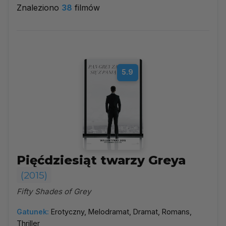
Znaleziono
38
filmów
2015
▼
Najpopularniejsze
5.9
Według ocen
Według daty
Alfabetycznie
Pięćdziesiąt twarzy Greya
(2015)
Fifty Shades of Grey
Gatunek:
Erotyczny, Melodramat, Dramat, Romans,
Thriller