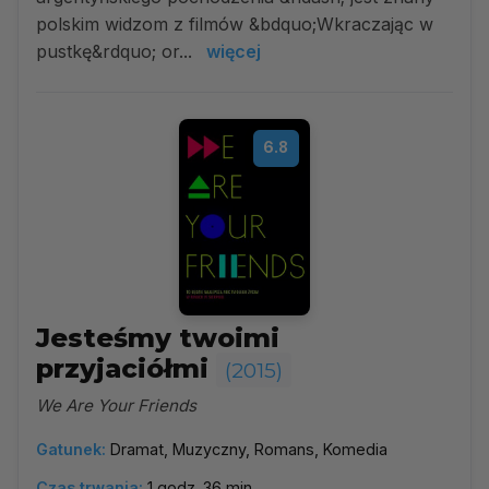
polskim widzom z filmów &bdquo;Wkraczając w
pustkę&rdquo; or...
więcej
6.8
Jesteśmy twoimi
przyjaciółmi
(2015)
We Are Your Friends
Gatunek:
Dramat, Muzyczny, Romans, Komedia
Czas trwania:
1 godz. 36 min.