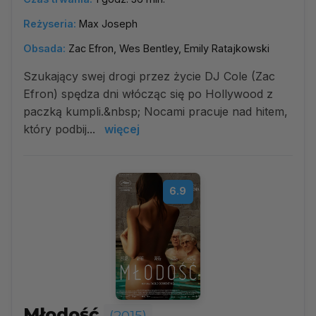
Reżyseria:
Max Joseph
Obsada:
Zac Efron, Wes Bentley, Emily Ratajkowski
Szukający swej drogi przez życie DJ Cole (Zac
Efron) spędza dni włócząc się po Hollywood z
paczką kumpli.&nbsp; Nocami pracuje nad hitem,
który podbij...
więcej
6.9
Młodość
(2015)