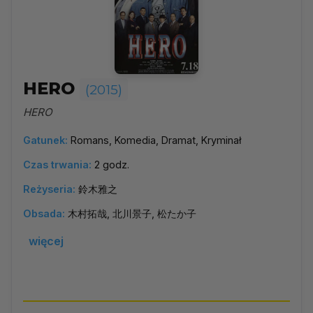
HERO
(2015)
HERO
Gatunek:
Romans, Komedia, Dramat, Kryminał
Czas trwania:
2 godz.
Reżyseria:
鈴木雅之
Obsada:
木村拓哉, 北川景子, 松たか子
więcej