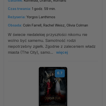
Gatunek:
Komedia, Dramat, Romans
Czas trwania:
1 godz. 59 min.
Reżyseria:
Yorgos Lanthimos
Obsada:
Colin Farrell, Rachel Weisz, Olivia Colman
W świecie niedalekiej przyszłości nikomu nie
wolno być samemu. Samotność rodzi
niepotrzebny zgiełk. Zgodnie z zaleceniem władz
miasta (The City), samo...
więcej
6.7