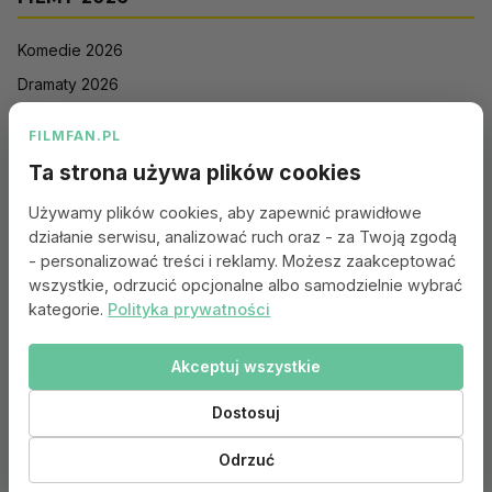
Komedie 2026
Dramaty 2026
Filmy akcji 2026
FILMFAN.PL
Horrory 2026
Ta strona używa plików cookies
Thrillery 2026
Używamy plików cookies, aby zapewnić prawidłowe
Sci-Fi 2026
działanie serwisu, analizować ruch oraz - za Twoją zgodą
Animacje 2026
- personalizować treści i reklamy. Możesz zaakceptować
wszystkie, odrzucić opcjonalne albo samodzielnie wybrać
Romantyczne 2026
kategorie.
Polityka prywatności
Akceptuj wszystkie
Portal:
Kontakt
|
Polityka Prywatności
|
Regulamin
|
Reklama
|
Ustawienia cookies
Dostosuj
© 2010–2026 FILMFAN.PL – Film. Nasza wspólna pasja.
Dane filmowe dostarczone przez
Odrzuć
Ta strona korzysta z TMDB i API TMDB, ale nie jest przez TMDB wspierana ani
zatwierdzona.