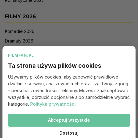
Romantyczne 2027
FILMY 2026
Komedie 2026
Dramaty 2026
Filmy akcji 2026
FILMFAN.PL
Horrory 2026
Ta strona używa plików cookies
Thrillery 2026
Używamy plików cookies, aby zapewnić prawidłowe
Sci-Fi 2026
działanie serwisu, analizować ruch oraz - za Twoją zgodą
Animacje 2026
- personalizować treści i reklamy. Możesz zaakceptować
wszystkie, odrzucić opcjonalne albo samodzielnie wybrać
Romantyczne 2026
kategorie.
Polityka prywatności
Akceptuj wszystkie
Portal:
Kontakt
|
Polityka Prywatności
|
Regulamin
|
Reklama
|
Ustawienia cookies
Dostosuj
© 2010–2026 FILMFAN.PL – Film. Nasza wspólna pasja.