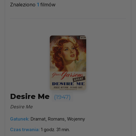
Znaleziono
1
filmów
1947
▼
Najpopularniejsze
Według ocen
Według daty
Alfabetycznie
Desire Me
(1947)
Desire Me
Gatunek:
Dramat, Romans, Wojenny
Czas trwania:
1 godz. 31 min.