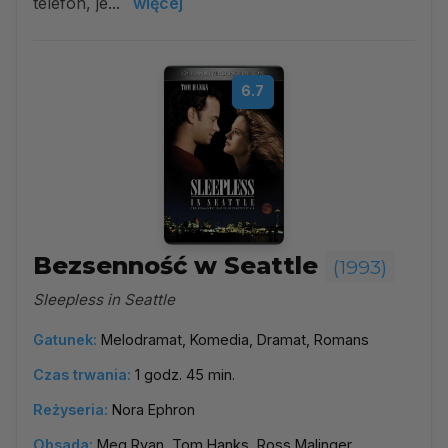
telefon, je...
więcej
6.7
Bezsenność w Seattle
(1993)
Sleepless in Seattle
Gatunek:
Melodramat, Komedia, Dramat, Romans
Czas trwania:
1 godz. 45 min.
Reżyseria:
Nora Ephron
Obsada:
Meg Ryan, Tom Hanks, Ross Malinger