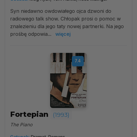
Syn niedawno owdowiałego ojca dzwoni do
radiowego talk show. Chłopak prosi o pomoc w
znalezieniu dla jego taty nowej partnerki. Na jego
prośbę odpowia...
więcej
7.4
Fortepian
(1993)
The Piano
Gatunek:
Dramat, Romans