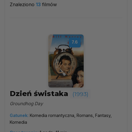
Znaleziono
13
filmów
1993
▼
Najpopularniejsze
7.6
Według ocen
Według daty
Alfabetycznie
Dzień świstaka
(1993)
Groundhog Day
Gatunek:
Komedia romantyczna, Romans, Fantasy,
Komedia