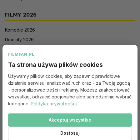
FILMY 2026
Komedie 2026
Dramaty 2026
Filmy akcji 2026
FILMFAN.PL
Horrory 2026
Ta strona używa plików cookies
Thrillery 2026
Używamy plików cookies, aby zapewnić prawidłowe
Sci-Fi 2026
działanie serwisu, analizować ruch oraz - za Twoją zgodą
Animacje 2026
- personalizować treści i reklamy. Możesz zaakceptować
wszystkie, odrzucić opcjonalne albo samodzielnie wybrać
Romantyczne 2026
kategorie.
Polityka prywatności
Akceptuj wszystkie
Portal:
Kontakt
|
Polityka Prywatności
|
Regulamin
|
Reklama
|
Ustawienia cookies
Dostosuj
© 2010–2026 FILMFAN.PL – Film. Nasza wspólna pasja.