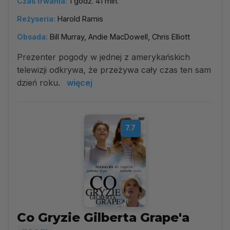
Czas trwania:
1 godz. 41 min.
Reżyseria:
Harold Ramis
Obsada:
Bill Murray, Andie MacDowell, Chris Elliott
Prezenter pogody w jednej z amerykańskich
telewizji odkrywa, że przeżywa cały czas ten sam
dzień roku.
więcej
7.7
Co Gryzie Gilberta Grape'a