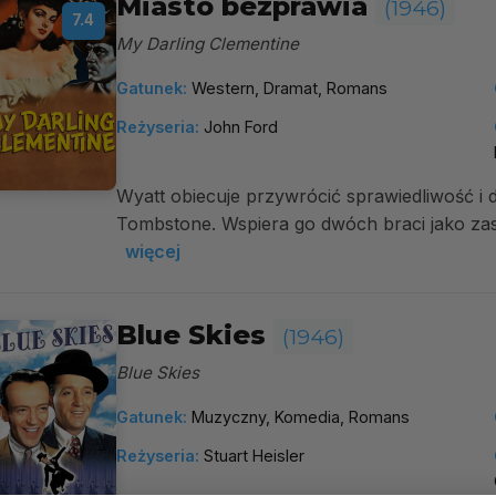
Miasto bezprawia
(1946)
7.4
My Darling Clementine
Gatunek:
Western, Dramat, Romans
Reżyseria:
John Ford
Wyatt obiecuje przywrócić sprawiedliwość i 
Tombstone. Wspiera go dwóch braci jako zast
więcej
Blue Skies
(1946)
Blue Skies
Gatunek:
Muzyczny, Komedia, Romans
Reżyseria:
Stuart Heisler