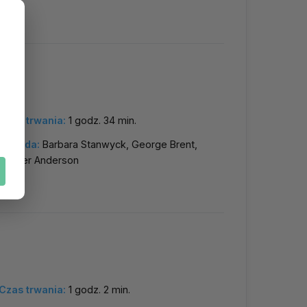
Czas trwania:
1 godz. 34 min.
Obsada:
Barbara Stanwyck, George Brent,
Warner Anderson
Czas trwania:
1 godz. 2 min.