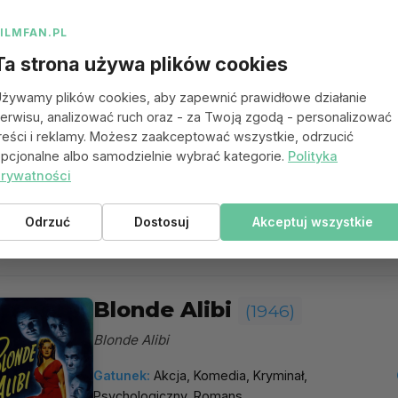
więcej
FILMFAN.PL
Ta strona używa plików cookies
My Reputation
(1946)
żywamy plików cookies, aby zapewnić prawidłowe działanie
erwisu, analizować ruch oraz - za Twoją zgodą - personalizować
My Reputation
reści i reklamy. Możesz zaakceptować wszystkie, odrzucić
Gatunek:
Dramat, Romans
pcjonalne albo samodzielnie wybrać kategorie.
Polityka
rywatności
Reżyseria:
Curtis Bernhardt
Odrzuć
Dostosuj
Akceptuj wszystkie
więcej
Blonde Alibi
(1946)
Blonde Alibi
Gatunek:
Akcja, Komedia, Kryminał,
Psychologiczny, Romans