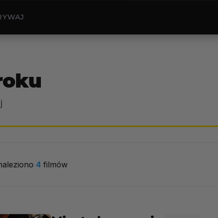
RYWAJ
roku
j
naleziono
4
filmów