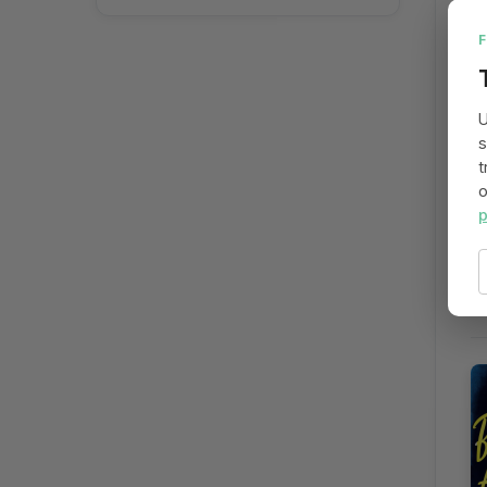
U
s
t
o
p