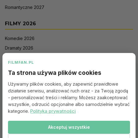
Romantyczne 2027
FILMY 2026
Komedie 2026
Dramaty 2026
Filmy akcji 2026
FILMFAN.PL
Horrory 2026
Ta strona używa plików cookies
Thrillery 2026
Używamy plików cookies, aby zapewnić prawidłowe
Sci-Fi 2026
działanie serwisu, analizować ruch oraz - za Twoją zgodą
Animacje 2026
- personalizować treści i reklamy. Możesz zaakceptować
wszystkie, odrzucić opcjonalne albo samodzielnie wybrać
Romantyczne 2026
kategorie.
Polityka prywatności
Akceptuj wszystkie
Portal:
Kontakt
|
Polityka Prywatności
|
Regulamin
|
Reklama
|