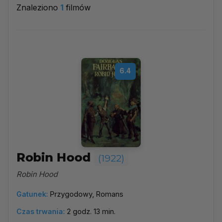
Znaleziono
1
filmów
1922
▼
Najpopularniejsze
6.4
Według ocen
Według daty
Alfabetycznie
Robin Hood
(1922)
Robin Hood
Gatunek:
Przygodowy, Romans
Czas trwania:
2 godz. 13 min.