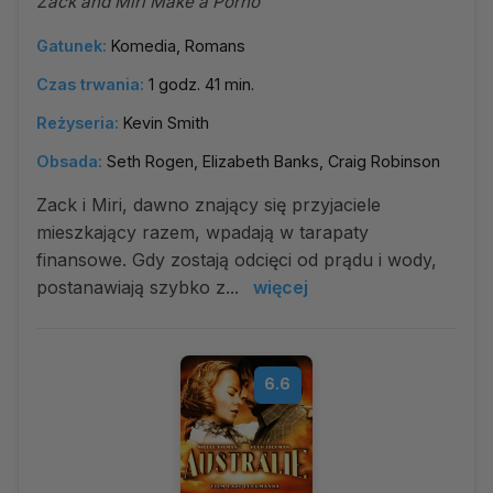
Zack and Miri Make a Porno
Gatunek:
Komedia, Romans
Czas trwania:
1 godz. 41 min.
Reżyseria:
Kevin Smith
Obsada:
Seth Rogen, Elizabeth Banks, Craig Robinson
Zack i Miri, dawno znający się przyjaciele
mieszkający razem, wpadają w tarapaty
finansowe. Gdy zostają odcięci od prądu i wody,
postanawiają szybko z...
więcej
6.6