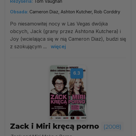
Reżyseria:
Tom Vaughan
Obsada:
Cameron Diaz, Ashton Kutcher, Rob Corddry
Po niesamowitej nocy w Las Vegas dwójka
obcych, Jack (grany przez Ashtona Kutchera) i
Joy (wcielająca się w nią Cameron Diaz), budzi się
z szokującym ...
więcej
6.3
Zack i Miri kręcą porno
(2008)