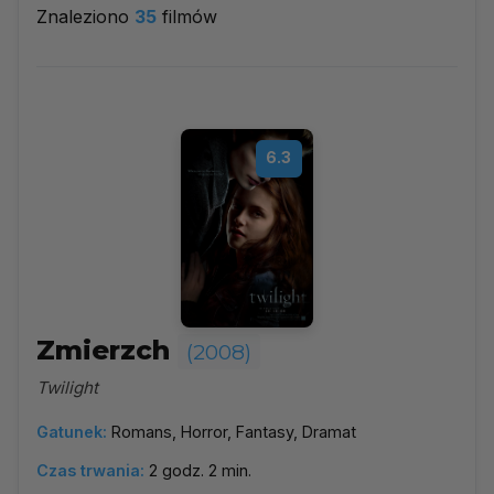
Znaleziono
35
filmów
2008
▼
Najpopularniejsze
6.3
Według ocen
Według daty
Alfabetycznie
Zmierzch
(2008)
Twilight
Gatunek:
Romans, Horror, Fantasy, Dramat
Czas trwania:
2 godz. 2 min.