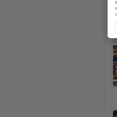
t
o
p