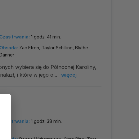
Czas trwania:
1 godz. 41 min.
Obsada:
Zac Efron, Taylor Schilling, Blythe
Danner
nych wybiera się do Północnej Karoliny,
lazł, i które w jego o...
więcej
Czas trwania:
1 godz. 38 min.