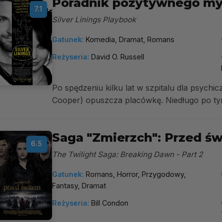
Poradnik pozytywnego my
7.1
Silver Linings Playbook
Gatunek:
Komedia, Dramat, Romans
Reżyseria:
David O. Russell
Po spędzeniu kilku lat w szpitalu dla psychi
Cooper) opuszcza placówkę. Niedługo po tym 
Saga "Zmierzch": Przed ś
6.5
The Twilight Saga: Breaking Dawn - Part 2
Gatunek:
Romans, Horror, Przygodowy,
Fantasy, Dramat
Reżyseria:
Bill Condon