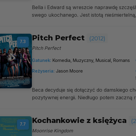
Bella i Edward są wreszcie naprawdę szczęśli
swego ukochanego. Jest istotą nieśmierteln
Pitch Perfect
(2012)
7.3
Pitch Perfect
Gatunek:
Komedia, Muzyczny, Musical, Romans
Reżyseria:
Jason Moore
Beca decyduje się dołączyć do damskiego c
pozytywnej energii. Niedługo potem zaczną 
Kochankowie z księżyca
(
7.7
Moonrise Kingdom