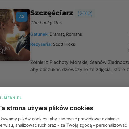
Szczęściarz
(2012)
7.2
The Lucky One
Gatunek:
Dramat, Romans
Reżyseria:
Scott Hicks
Żołnierz Piechoty Morskiej Stanów Zjednoczo
aby odszukać dziewczynę ze zdjęcia, które zna
A więc wojna
(2012)
6.2
FILMFAN.PL
This Means War
Ta strona używa plików cookies
Gatunek:
Komedia romantyczna, Akcja,
żywamy plików cookies, aby zapewnić prawidłowe działanie
Komedia, Romans
erwisu, analizować ruch oraz - za Twoją zgodą - personalizować