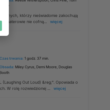
Obsada:
Reese Witherspoon, Chris Pine, Tom
Hardy
ecjalnych, którzy nieświadomie zakochują
. Bohaterowie nie cofną...
więcej
Czas trwania:
1 godz. 37 min.
Obsada:
Miley Cyrus, Demi Moore, Douglas
Booth
 (Laughing Out Loud) &reg;". Opowiada o
h. W rolę rozwiedzionej ...
więcej