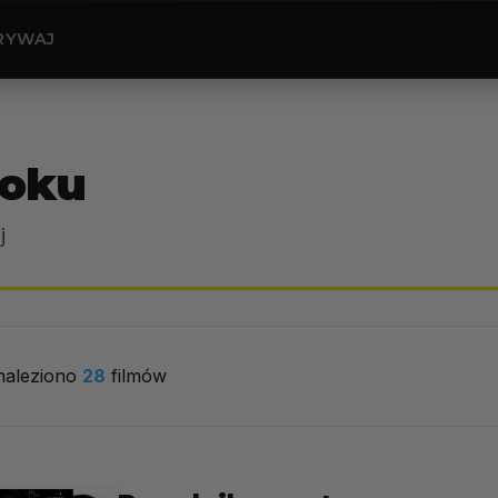
RYWAJ
roku
j
naleziono
28
filmów