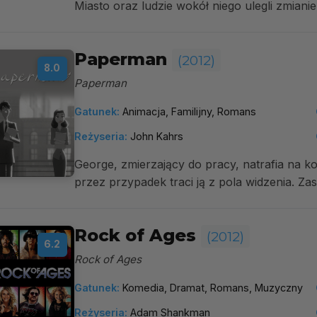
Miasto oraz ludzie wokół niego ulegli zmiani
Paperman
(2012)
8.0
Paperman
Gatunek:
Animacja, Familijny, Romans
Reżyseria:
John Kahrs
George, zmierzający do pracy, natrafia na ko
przez przypadek traci ją z pola widzenia. Za
Rock of Ages
(2012)
6.2
Rock of Ages
Gatunek:
Komedia, Dramat, Romans, Muzyczny
Reżyseria:
Adam Shankman