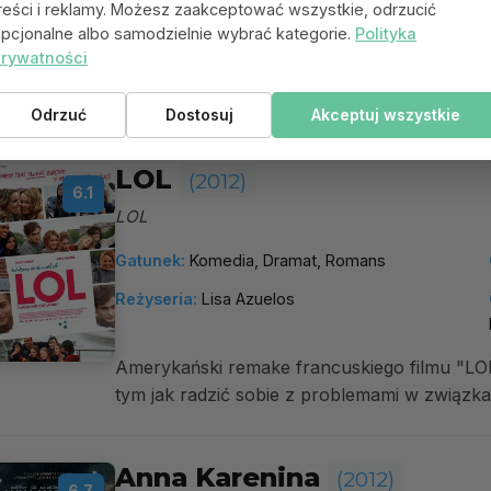
Reżyseria:
McG
reści i reklamy. Możesz zaakceptować wszystkie, odrzucić
pcjonalne albo samodzielnie wybrać kategorie.
Polityka
rywatności
Chris Pine i Tom Hardy w rolach agentów sp
się w tej samej kobiecie (Reese Witherspoon)
Odrzuć
Dostosuj
Akceptuj wszystkie
LOL
(2012)
6.1
LOL
Gatunek:
Komedia, Dramat, Romans
Reżyseria:
Lisa Azuelos
Amerykański remake francuskiego filmu "LOL
tym jak radzić sobie z problemami w związkac
Anna Karenina
(2012)