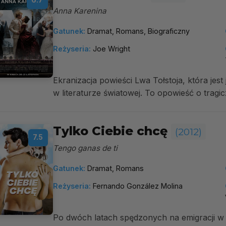
6.7
Anna Karenina
Gatunek:
Dramat, Romans, Biograficzny
Reżyseria:
Joe Wright
Ekranizacja powieści Lwa Tołstoja, która jest 
w literaturze światowej. To opowieść o tragic
Tylko Ciebie chcę
(2012)
7.5
Tengo ganas de ti
Gatunek:
Dramat, Romans
Reżyseria:
Fernando González Molina
Po dwóch latach spędzonych na emigracji w