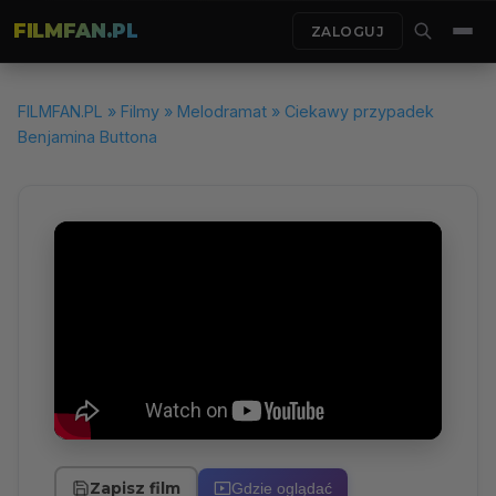
FILMFAN.PL
ZALOGUJ
FILMFAN.PL
»
Filmy
»
Melodramat
» Ciekawy przypadek
Benjamina Buttona
Zapisz film
Gdzie oglądać