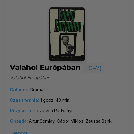
Valahol Európában
(1947)
Valahol Európában
Gatunek:
Dramat
Czas trwania:
1 godz. 40 min.
Reżyseria:
Géza von Radványi
Obsada:
Artúr Somlay, Gábor Miklós, Zsuzsa Bánki
więcej