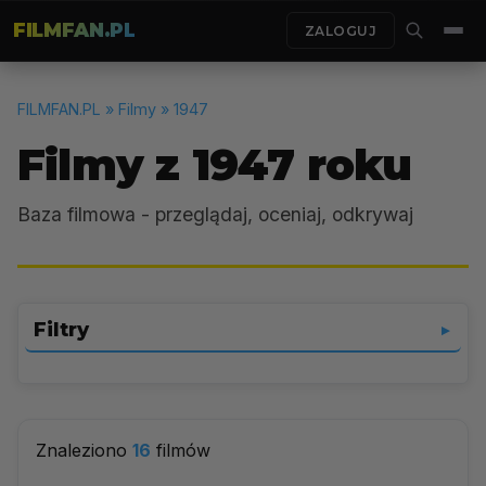
FILMFAN.PL
ZALOGUJ
FILMFAN.PL
» Filmy » 1947
Filmy z 1947 roku
Baza filmowa - przeglądaj, oceniaj, odkrywaj
Filtry
▼
Wybierz gatunek
▼
Znaleziono
16
filmów