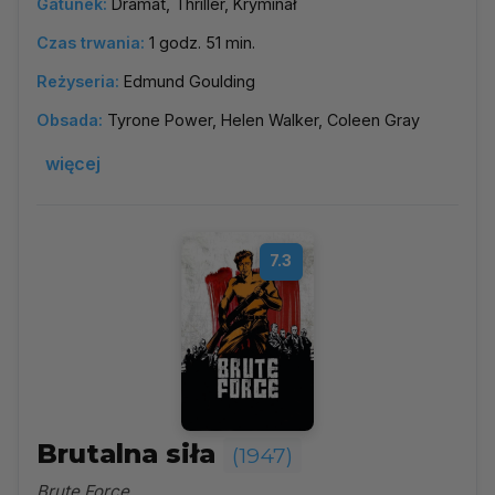
Gatunek:
Dramat, Thriller, Kryminał
Czas trwania:
1 godz. 51 min.
Reżyseria:
Edmund Goulding
Obsada:
Tyrone Power, Helen Walker, Coleen Gray
więcej
7.3
Brutalna siła
(1947)
Brute Force