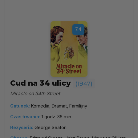
1947
▼
Najpopularniejsze
7.4
Według ocen
Według daty
Alfabetycznie
Cud na 34 ulicy
(1947)
Miracle on 34th Street
Gatunek:
Komedia, Dramat, Familijny
Czas trwania:
1 godz. 36 min.
Reżyseria:
George Seaton