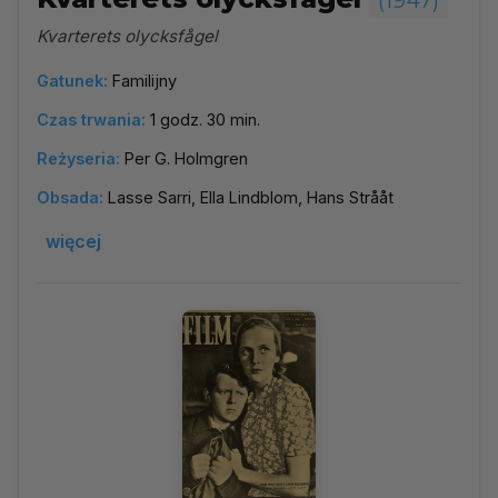
(1947)
Kvarterets olycksfågel
Gatunek:
Familijny
Czas trwania:
1 godz. 30 min.
Reżyseria:
Per G. Holmgren
Obsada:
Lasse Sarri, Ella Lindblom, Hans Strååt
więcej