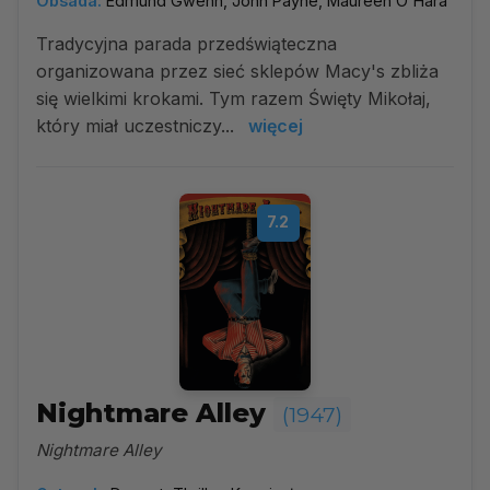
Obsada:
Edmund Gwenn, John Payne, Maureen O'Hara
Tradycyjna parada przedświąteczna
organizowana przez sieć sklepów Macy's zbliża
się wielkimi krokami. Tym razem Święty Mikołaj,
który miał uczestniczy...
więcej
7.2
Nightmare Alley
(1947)
Nightmare Alley