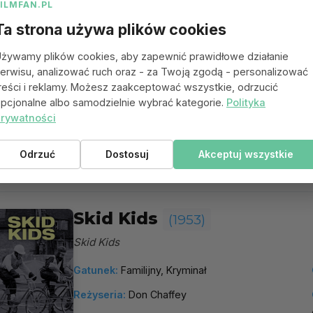
FILMFAN.PL
Ta strona używa plików cookies
Roadhouse Girl
(1953)
żywamy plików cookies, aby zapewnić prawidłowe działanie
Roadhouse Girl
erwisu, analizować ruch oraz - za Twoją zgodą - personalizować
reści i reklamy. Możesz zaakceptować wszystkie, odrzucić
Gatunek:
Dramat, Kryminał
pcjonalne albo samodzielnie wybrać kategorie.
Polityka
rywatności
Reżyseria:
Wolf Rilla
Odrzuć
Dostosuj
Akceptuj wszystkie
więcej
Skid Kids
(1953)
Skid Kids
Gatunek:
Familijny, Kryminał
Reżyseria:
Don Chaffey