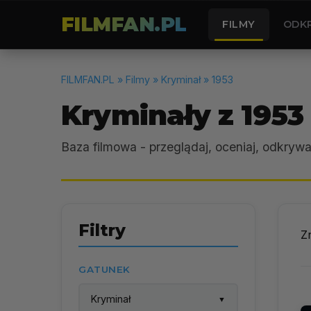
FILMFAN.PL
FILMY
ODK
FILMFAN.PL
» Filmy » Kryminał » 1953
Kryminały z 1953
Baza filmowa - przeglądaj, oceniaj, odkrywa
Filtry
Z
GATUNEK
Kryminał
▼