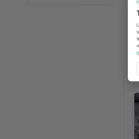
U
s
t
o
p