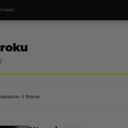
RYWAJ
 roku
j
naleziono
4
filmów