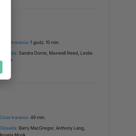
Czas trwania:
1 godz. 10 min.
Obsada:
Sandra Dorne, Maxwell Reed, Leslie
Dwyer
Czas trwania:
49 min.
Obsada:
Barry MacGregor, Anthony Lang,
Angela Monk