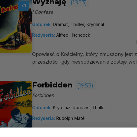
Wyznaję
(1953)
7.1
I Confess
Gatunek:
Dramat, Thriller, Kryminał
Reżyseria:
Alfred Hitchcock
Opowieść o Kościelny, który zmuszony jest 
przeszłości, gdy niespodziewanie zostaje wp
Forbidden
(1953)
Forbidden
Gatunek:
Kryminał, Romans, Thriller
Reżyseria:
Rudolph Maté
więcej