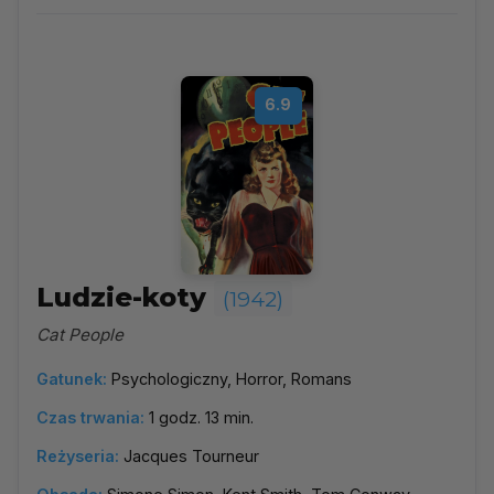
1942
▼
Najpopularniejsze
6.9
Według ocen
Według daty
Alfabetycznie
Ludzie-koty
(1942)
Cat People
Gatunek:
Psychologiczny, Horror, Romans
Czas trwania:
1 godz. 13 min.
Reżyseria:
Jacques Tourneur