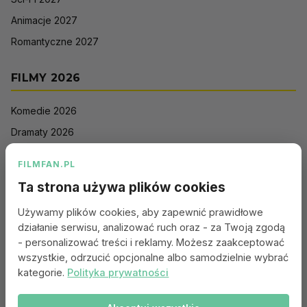
Animacje 2027
Romantyczne 2027
FILMY 2026
Komedie 2026
Dramaty 2026
Filmy akcji 2026
FILMFAN.PL
Horrory 2026
Ta strona używa plików cookies
Thrillery 2026
Używamy plików cookies, aby zapewnić prawidłowe
Sci-Fi 2026
działanie serwisu, analizować ruch oraz - za Twoją zgodą
Animacje 2026
- personalizować treści i reklamy. Możesz zaakceptować
wszystkie, odrzucić opcjonalne albo samodzielnie wybrać
Romantyczne 2026
kategorie.
Polityka prywatności