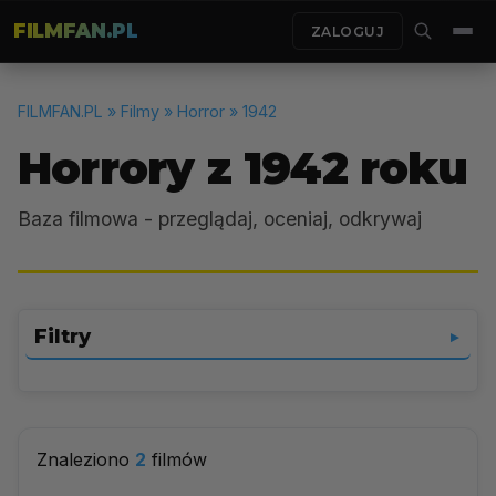
FILMFAN.PL
ZALOGUJ
FILMFAN.PL
» Filmy » Horror » 1942
Horrory z 1942 roku
Baza filmowa - przeglądaj, oceniaj, odkrywaj
Filtry
▼
Horror
▼
Znaleziono
2
filmów