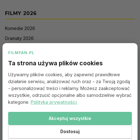
FILMY 2026
Komedie 2026
Dramaty 2026
Filmy akcji 2026
FILMFAN.PL
Horrory 2026
Ta strona używa plików cookies
Thrillery 2026
Używamy plików cookies, aby zapewnić prawidłowe
Sci-Fi 2026
działanie serwisu, analizować ruch oraz - za Twoją zgodą
Animacje 2026
- personalizować treści i reklamy. Możesz zaakceptować
wszystkie, odrzucić opcjonalne albo samodzielnie wybrać
Romantyczne 2026
kategorie.
Polityka prywatności
Akceptuj wszystkie
Portal:
Kontakt
|
Polityka Prywatności
|
Regulamin
|
Reklama
|
Ustawienia cookies
Dostosuj
© 2010–2026 FILMFAN.PL – Film. Nasza wspólna pasja.