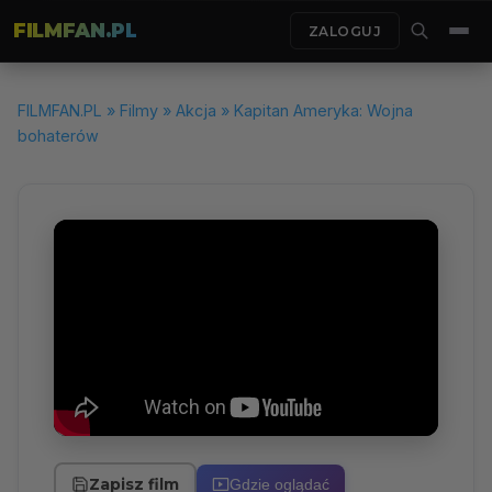
FILMFAN.PL
ZALOGUJ
FILMFAN.PL
»
Filmy
»
Akcja
» Kapitan Ameryka: Wojna
bohaterów
Zapisz film
Gdzie oglądać